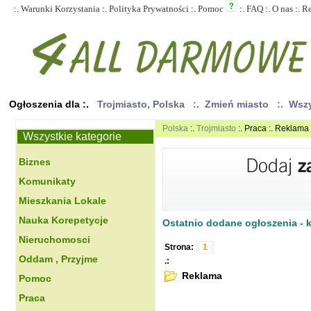
:.
Warunki Korzystania
:.
Polityka Prywatności
:.
Pomoc
:.
FAQ
:.
O nas
:.
R
Ogłoszenia dla :.
Trojmiasto, Polska
:. Zmień miasto
:. Wsz
Polska
:.
Trojmiasto
:. Praca :. Reklama
Wszystkie kategorie
Biznes
Komunikaty
Mieszkania Lokale
Nauka Korepetycje
Ostatnio dodane ogłoszenia - kl
Nieruchomosci
Strona:
1
Oddam , Przyjme
.:
Reklama
Pomoc
Praca