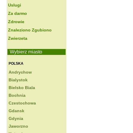
Uslugi
Za darmo
Zdrowie
Znaleziono Zgubiono
Zwierzeta
Wybierz miasto
POLSKA
Andrychow
Bialystok
Bielsko Biala
Bochnia
Czestochowa
Gdansk
Gdynia
Jaworzno