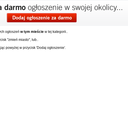
ych ogłoszeń
w tym mieście
w tej kategorii..
isk "zmień miasto", lub..
ąc powyżej w przycisk 'Dodaj ogłoszenie'.