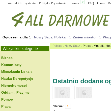
:.
Warunki Korzystania
:.
Polityka Prywatności
:.
Pomoc
:.
FAQ
:.
O nas
:.
R
Ogłoszenia dla :.
Nowy Sacz, Polska
:. Zmień miasto
:. Wsz
Polska
:.
Nowy Sacz
:. Praca :. Modelki, Ho
Wszystkie kategorie
Biznes
Komunikaty
Mieszkania Lokale
Nauka Korepetycje
Ostatnio dodane ogł
Nieruchomosci
Oddam , Przyjme
Pomoc
Praca
Strona:
1