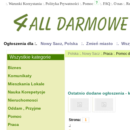
:.
Warunki Korzystania
:.
Polityka Prywatności
:.
Pomoc
:.
FAQ
:.
O nas
:.
R
Ogłoszenia dla :.
Nowy Sacz, Polska
:. Zmień miasto
:. Wsz
Polska
:.
Nowy Sacz
:. Praca :. Pomoc
Wszystkie kategorie
Biznes
Komunikaty
Mieszkania Lokale
Nauka Korepetycje
Ostatnio dodane ogłoszenia - kl
Nieruchomosci
Oddam , Przyjme
Pomoc
Strona:
1
Praca
.: