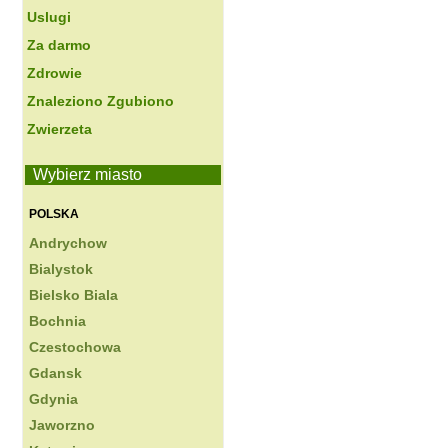
Uslugi
Za darmo
Zdrowie
Znaleziono Zgubiono
Zwierzeta
Wybierz miasto
POLSKA
Andrychow
Bialystok
Bielsko Biala
Bochnia
Czestochowa
Gdansk
Gdynia
Jaworzno