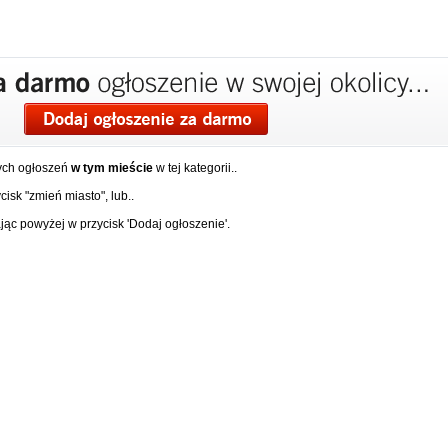
ych ogłoszeń
w tym mieście
w tej kategorii..
isk "zmień miasto", lub..
ąc powyżej w przycisk 'Dodaj ogłoszenie'.