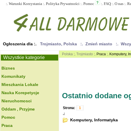
:.
Warunki Korzystania
:.
Polityka Prywatności
:.
Pomoc
:.
FAQ
:.
O nas
:.
R
Ogłoszenia dla :.
Trojmiasto, Polska
:. Zmień miasto
:. Wsz
Polska
:.
Trojmiasto
:. Praca :. Komputery, I
Wszystkie kategorie
Biznes
Komunikaty
Mieszkania Lokale
Nauka Korepetycje
Ostatnio dodane ogł
Nieruchomosci
Strona:
1
Oddam , Przyjme
.:
Pomoc
Komputery, Informatyka
Praca