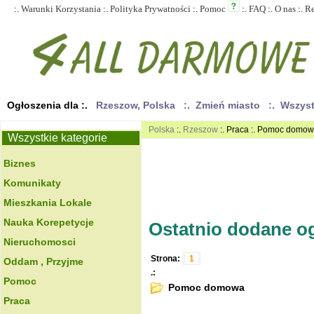
:.
Warunki Korzystania
:.
Polityka Prywatności
:.
Pomoc
:.
FAQ
:.
O nas
:.
R
Ogłoszenia dla :.
Rzeszow, Polska
:. Zmień miasto
:. Wszys
Polska
:.
Rzeszow
:. Praca :. Pomoc domo
Wszystkie kategorie
Biznes
Komunikaty
Mieszkania Lokale
Nauka Korepetycje
Ostatnio dodane ogł
Nieruchomosci
Strona:
1
Oddam , Przyjme
.:
Pomoc
Pomoc domowa
Praca