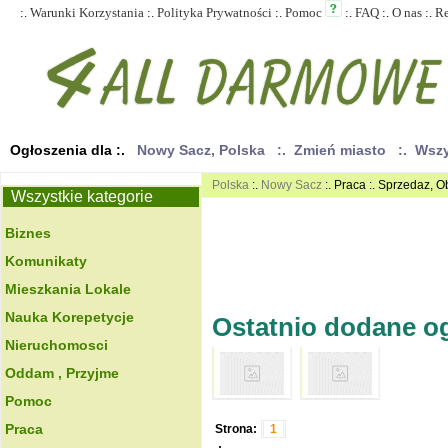
:.
Warunki Korzystania
:.
Polityka Prywatności
:.
Pomoc
:.
FAQ
:.
O nas
:.
R
Ogłoszenia dla :.
Nowy Sacz, Polska
:. Zmień miasto
:. Wsz
Polska
:.
Nowy Sacz
:. Praca :. Sprzedaz, O
Wszystkie kategorie
Biznes
Komunikaty
Mieszkania Lokale
Nauka Korepetycje
Ostatnio dodane ogł
Nieruchomosci
Oddam , Przyjme
Pomoc
Praca
Strona:
1