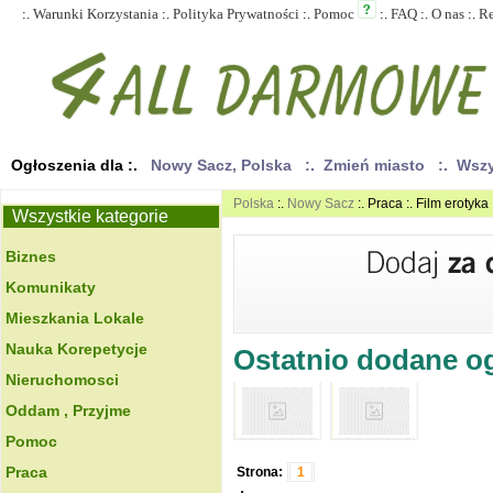
:.
Warunki Korzystania
:.
Polityka Prywatności
:.
Pomoc
:.
FAQ
:.
O nas
:.
R
Ogłoszenia dla :.
Nowy Sacz, Polska
:. Zmień miasto
:. Wsz
Polska
:.
Nowy Sacz
:. Praca :. Film erotyka
Wszystkie kategorie
Biznes
Komunikaty
Mieszkania Lokale
Nauka Korepetycje
Ostatnio dodane ogł
Nieruchomosci
Oddam , Przyjme
Pomoc
Praca
Strona:
1