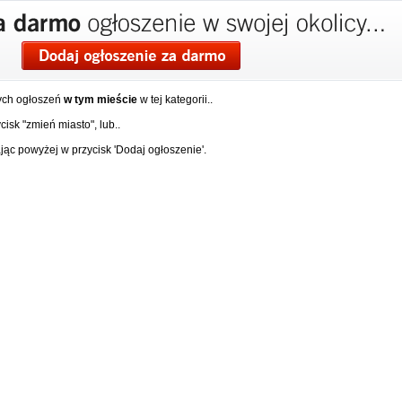
ych ogłoszeń
w tym mieście
w tej kategorii..
isk "zmień miasto", lub..
ąc powyżej w przycisk 'Dodaj ogłoszenie'.