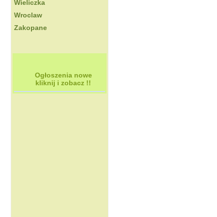
Wieliczka
Wroclaw
Zakopane
Ogłoszenia nowe
kliknij i zobacz !!