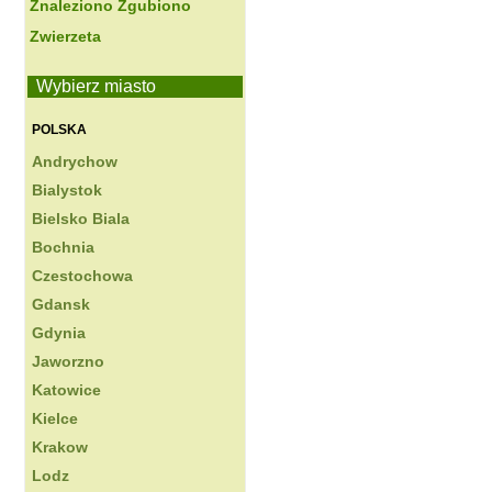
Znaleziono Zgubiono
Zwierzeta
Wybierz miasto
POLSKA
Andrychow
Bialystok
Bielsko Biala
Bochnia
Czestochowa
Gdansk
Gdynia
Jaworzno
Katowice
Kielce
Krakow
Lodz