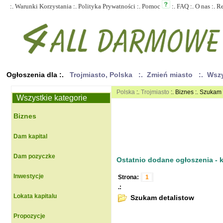
:.
Warunki Korzystania
:.
Polityka Prywatności
:.
Pomoc
:.
FAQ
:.
O nas
:.
R
Ogłoszenia dla :.
Trojmiasto, Polska
:. Zmień miasto
:. Wsz
Polska
:.
Trojmiasto
:. Biznes :. Szukam
Wszystkie kategorie
Biznes
Dam kapital
Dam pozyczke
Ostatnio dodane ogłoszenia - kl
Inwestycje
Strona:
1
.:
Lokata kapitalu
Szukam detalistow
Propozycje