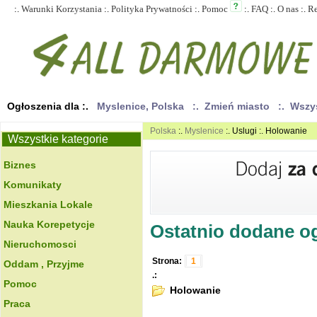
:.
Warunki Korzystania
:.
Polityka Prywatności
:.
Pomoc
:.
FAQ
:.
O nas
:.
R
Ogłoszenia dla :.
Myslenice, Polska
:. Zmień miasto
:. Wszy
Polska
:.
Myslenice
:. Uslugi :. Holowanie
Wszystkie kategorie
Biznes
Komunikaty
Mieszkania Lokale
Nauka Korepetycje
Ostatnio dodane ogł
Nieruchomosci
Strona:
1
Oddam , Przyjme
.:
Pomoc
Holowanie
Praca