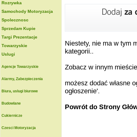
Rozrywka
Samochody Motoryzacja
Spolecznosc
Sprzedam Kupie
Targi Prezentacje
Niestety, nie ma w tym
Towarzyskie
kategorii..
Uslugi
Zobacz w innym mieście k
Agencje Towarzyskie
Alarmy, Zabezpieczenia
możesz dodać własne ogł
ogłoszenie'.
Biura, uslugi biurowe
Budowlane
Powrót do Strony Głó
Cukiernicze
Czesci Motoryzacja