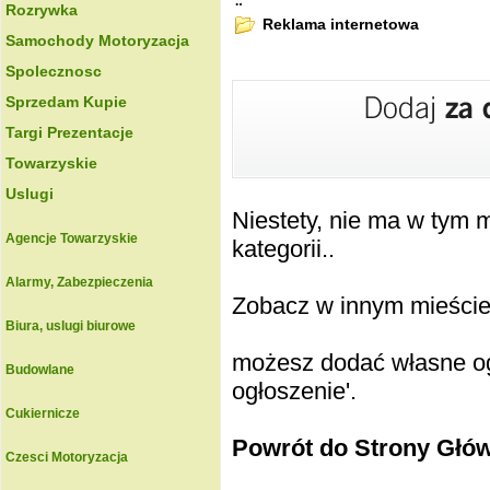
.:
Rozrywka
Reklama internetowa
Samochody Motoryzacja
Spolecznosc
Sprzedam Kupie
Targi Prezentacje
Towarzyskie
Uslugi
Niestety, nie ma w tym
Agencje Towarzyskie
kategorii..
Alarmy, Zabezpieczenia
Zobacz w innym mieście k
Biura, uslugi biurowe
możesz dodać własne ogł
Budowlane
ogłoszenie'.
Cukiernicze
Powrót do Strony Głó
Czesci Motoryzacja