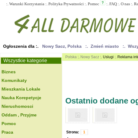
:.
Warunki Korzystania
:.
Polityka Prywatności
:.
Pomoc
:.
FAQ
:.
O nas
:.
R
Ogłoszenia dla :.
Nowy Sacz, Polska
:. Zmień miasto
:. Wsz
Polska
:.
Nowy Sacz
:. Uslugi :. Reklama in
Wszystkie kategorie
Biznes
Komunikaty
Mieszkania Lokale
Nauka Korepetycje
Ostatnio dodane ogł
Nieruchomosci
Oddam , Przyjme
Pomoc
Praca
Strona:
1