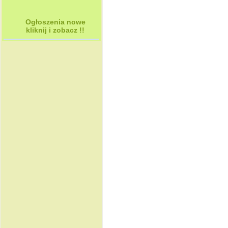
Ogłoszenia nowe
kliknij i zobacz !!