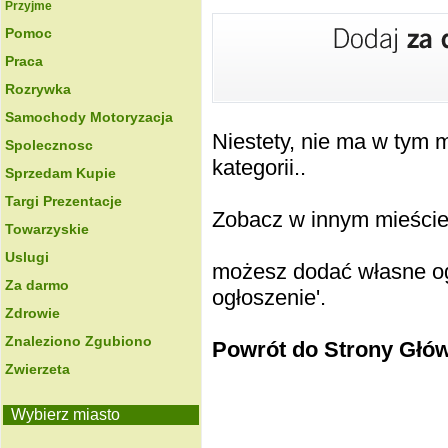
Przyjme
Pomoc
Praca
Rozrywka
Samochody Motoryzacja
Niestety, nie ma w tym
Spolecznosc
kategorii..
Sprzedam Kupie
Targi Prezentacje
Zobacz w innym mieście k
Towarzyskie
Uslugi
możesz dodać własne ogł
Za darmo
ogłoszenie'.
Zdrowie
Znaleziono Zgubiono
Powrót do Strony Głó
Zwierzeta
Wybierz miasto