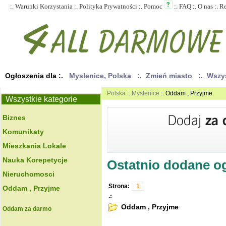
:.
Warunki Korzystania
:.
Polityka Prywatności
:.
Pomoc
:.
FAQ
:.
O nas
:.
R
Ogłoszenia dla :.
Myslenice, Polska
:. Zmień miasto
:. Wszy
Polska
:.
Myslenice
:. Oddam , Przyjme
Wszystkie kategorie
Biznes
Komunikaty
Mieszkania Lokale
Nauka Korepetycje
Ostatnio dodane ogł
Nieruchomosci
Strona:
1
Oddam , Przyjme
.:
Oddam , Przyjme
Oddam za darmo