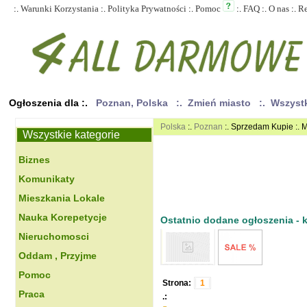
:.
Warunki Korzystania
:.
Polityka Prywatności
:.
Pomoc
:.
FAQ
:.
O nas
:.
R
Ogłoszenia dla :.
Poznan, Polska
:. Zmień miasto
:. Wszyst
Polska
:.
Poznan
:. Sprzedam Kupie :. M
Wszystkie kategorie
Biznes
Komunikaty
Mieszkania Lokale
Nauka Korepetycje
Ostatnio dodane ogłoszenia - kl
Nieruchomosci
Oddam , Przyjme
Pomoc
Strona:
1
Praca
.: