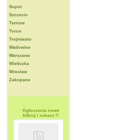
Sopot
Szczecin
Tarnow
Torun
Trojmiasto
Wadowice
Warszawa
Wieliczka
Wroclaw
Zakopane
Ogłoszenia nowe
kliknij i zobacz !!