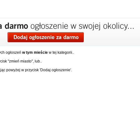
ych ogłoszeń
w tym mieście
w tej kategorii..
isk "zmień miasto", lub..
ąc powyżej w przycisk 'Dodaj ogłoszenie'.