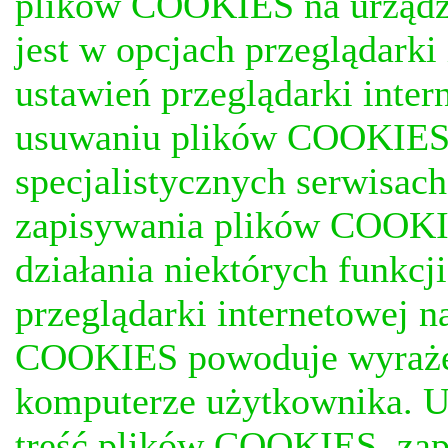
plików COOKIES na urządz
jest w opcjach przeglądark
ustawień przeglądarki inter
usuwaniu plików COOKIES, j
specjalistycznych serwisac
zapisywania plików COOKI
działania niektórych funkc
przeglądarki internetowej n
COOKIES powoduje wyrażen
komputerze użytkownika. U
treść plików COOKIES, za