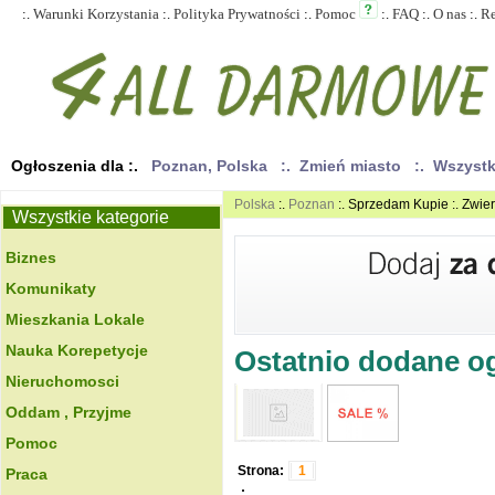
:.
Warunki Korzystania
:.
Polityka Prywatności
:.
Pomoc
:.
FAQ
:.
O nas
:.
R
Ogłoszenia dla :.
Poznan, Polska
:. Zmień miasto
:. Wszyst
Polska
:.
Poznan
:. Sprzedam Kupie :. Zwie
Wszystkie kategorie
Biznes
Komunikaty
Mieszkania Lokale
Nauka Korepetycje
Ostatnio dodane ogł
Nieruchomosci
Oddam , Przyjme
Pomoc
Strona:
1
Praca
.: