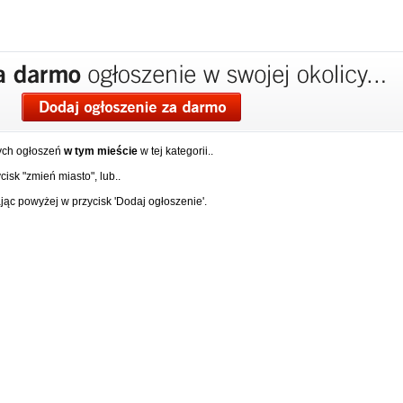
ych ogłoszeń
w tym mieście
w tej kategorii..
isk "zmień miasto", lub..
ąc powyżej w przycisk 'Dodaj ogłoszenie'.