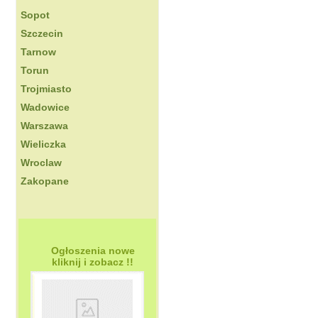
Sopot
Szczecin
Tarnow
Torun
Trojmiasto
Wadowice
Warszawa
Wieliczka
Wroclaw
Zakopane
Ogłoszenia nowe
kliknij i zobacz !!