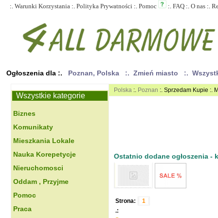
:.
Warunki Korzystania
:.
Polityka Prywatności
:.
Pomoc
:.
FAQ
:.
O nas
:.
R
Ogłoszenia dla :.
Poznan, Polska
:. Zmień miasto
:. Wszyst
Polska
:.
Poznan
:. Sprzedam Kupie :. 
Wszystkie kategorie
Biznes
Komunikaty
Mieszkania Lokale
Nauka Korepetycje
Ostatnio dodane ogłoszenia - kl
Nieruchomosci
Oddam , Przyjme
Pomoc
Strona:
1
Praca
.: