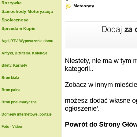
Rozrywka
Meteoryty
Samochody Motoryzacja
Spolecznosc
Sprzedam Kupie
Agd, RTV, Wyposazenie domu
Antyki, Bizuteria, Kolekcje
Niestety, nie ma w tym
Bilety, Karnety
kategorii..
Bron biala
Zobacz w innym mieście k
Bron palna
możesz dodać własne ogł
Bron pneumatyczna
ogłoszenie'.
Domeny internetowe, portale
Powrót do Strony Głó
Foto - Video