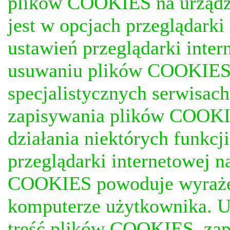
plików COOKIES na urządz
jest w opcjach przeglądark
ustawień przeglądarki inter
usuwaniu plików COOKIES, j
specjalistycznych serwisac
zapisywania plików COOKI
działania niektórych funkc
przeglądarki internetowej n
COOKIES powoduje wyrażen
komputerze użytkownika. U
treść plików COOKIES, za