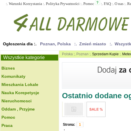
:.
Warunki Korzystania
:.
Polityka Prywatności
:.
Pomoc
:.
FAQ
:.
O nas
:.
R
Ogłoszenia dla :.
Poznan, Polska
:. Zmień miasto
:. Wszyst
Polska
:.
Poznan
:. Sprzedam Kupie :. Mete
Wszystkie kategorie
Biznes
Komunikaty
Mieszkania Lokale
Nauka Korepetycje
Ostatnio dodane ogł
Nieruchomosci
Oddam , Przyjme
Pomoc
Strona:
1
Praca
.: