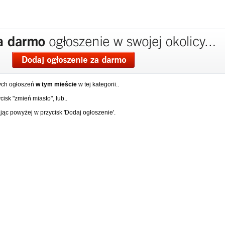
ych ogłoszeń
w tym mieście
w tej kategorii..
isk "zmień miasto", lub..
ąc powyżej w przycisk 'Dodaj ogłoszenie'.