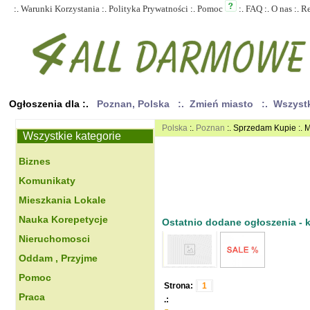
:.
Warunki Korzystania
:.
Polityka Prywatności
:.
Pomoc
:.
FAQ
:.
O nas
:.
R
Ogłoszenia dla :.
Poznan, Polska
:. Zmień miasto
:. Wszyst
Polska
:.
Poznan
:. Sprzedam Kupie :. M
Wszystkie kategorie
Biznes
Komunikaty
Mieszkania Lokale
Nauka Korepetycje
Ostatnio dodane ogłoszenia - kl
Nieruchomosci
Oddam , Przyjme
Pomoc
Strona:
1
Praca
.: