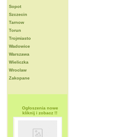
Sopot
Szczecin
Tarnow
Torun
Trojmiasto
Wadowice
Warszawa
Wieliczka
Wroclaw
Zakopane
Ogłoszenia nowe
kliknij i zobacz !!