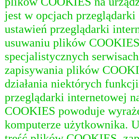
plików COOKIES na urządz
jest w opcjach przeglądark
ustawień przeglądarki inter
usuwaniu plików COOKIES, j
specjalistycznych serwisac
zapisywania plików COOKI
działania niektórych funkc
przeglądarki internetowej n
COOKIES powoduje wyrażen
komputerze użytkownika. U
treść plików COOKIES, za