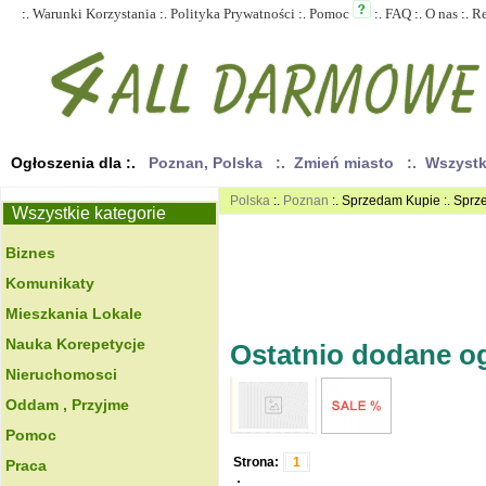
:.
Warunki Korzystania
:.
Polityka Prywatności
:.
Pomoc
:.
FAQ
:.
O nas
:.
R
Ogłoszenia dla :.
Poznan, Polska
:. Zmień miasto
:. Wszyst
Polska
:.
Poznan
:. Sprzedam Kupie :. Sprze
Wszystkie kategorie
Biznes
Komunikaty
Mieszkania Lokale
Nauka Korepetycje
Ostatnio dodane ogł
Nieruchomosci
Oddam , Przyjme
Pomoc
Strona:
1
Praca
.: