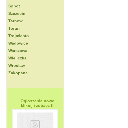
Sopot
Szczecin
Tarnow
Torun
Trojmiasto
Wadowice
Warszawa
Wieliczka
Wroclaw
Zakopane
Ogłoszenia nowe
kliknij i zobacz !!