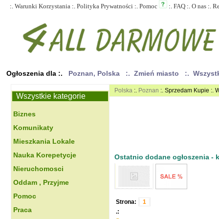
:.
Warunki Korzystania
:.
Polityka Prywatności
:.
Pomoc
:.
FAQ
:.
O nas
:.
R
Ogłoszenia dla :.
Poznan, Polska
:. Zmień miasto
:. Wszyst
Polska
:.
Poznan
:. Sprzedam Kupie :.
Wszystkie kategorie
Biznes
Komunikaty
Mieszkania Lokale
Nauka Korepetycje
Ostatnio dodane ogłoszenia - kl
Nieruchomosci
Oddam , Przyjme
Pomoc
Strona:
1
Praca
.: