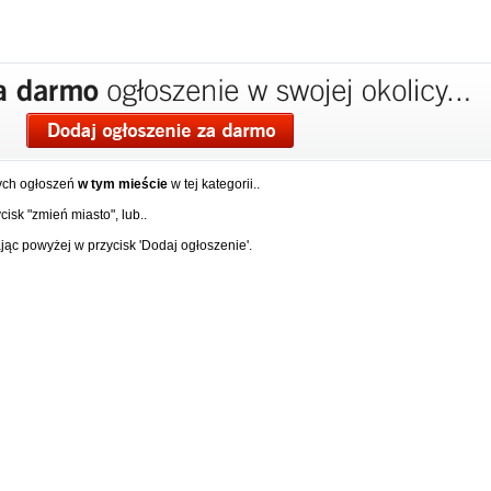
ych ogłoszeń
w tym mieście
w tej kategorii..
isk "zmień miasto", lub..
ąc powyżej w przycisk 'Dodaj ogłoszenie'.