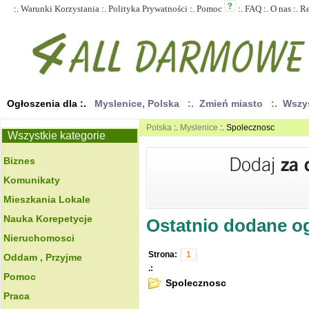
:.
Warunki Korzystania
:.
Polityka Prywatności
:.
Pomoc
:.
FAQ
:.
O nas
:.
R
Ogłoszenia dla :.
Myslenice, Polska
:. Zmień miasto
:. Wszy
Polska
:.
Myslenice
:. Spolecznosc
Wszystkie kategorie
Biznes
Komunikaty
Mieszkania Lokale
Nauka Korepetycje
Ostatnio dodane ogł
Nieruchomosci
Strona:
1
Oddam , Przyjme
.:
Pomoc
Spolecznosc
Praca