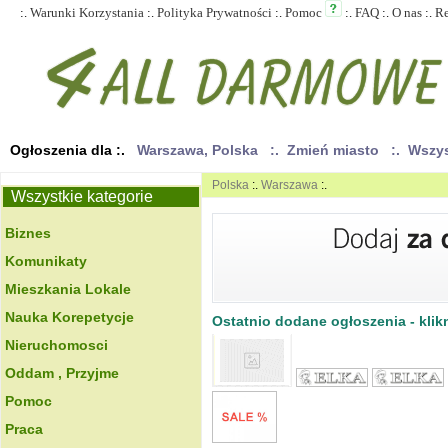
:.
Warunki Korzystania
:.
Polityka Prywatności
:.
Pomoc
:.
FAQ
:.
O nas
:.
R
Ogłoszenia dla :.
Warszawa, Polska
:. Zmień miasto
:. Wszy
Polska
:.
Warszawa
:.
Wszystkie kategorie
Biznes
Komunikaty
Mieszkania Lokale
Nauka Korepetycje
Ostatnio dodane ogłoszenia - klikn
Nieruchomosci
Oddam , Przyjme
Pomoc
Praca