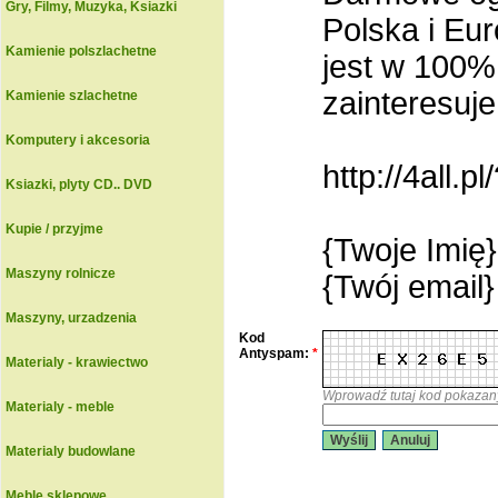
Gry, Filmy, Muzyka, Ksiazki
Polska i Eu
Kamienie polszlachetne
jest w 100%
zainteresuje
Kamienie szlachetne
Komputery i akcesoria
http://4all
Ksiazki, plyty CD.. DVD
Kupie / przyjme
{Twoje Imię}
Maszyny rolnicze
{Twój email}
Maszyny, urzadzenia
Kod
Antyspam:
*
Materialy - krawiectwo
Wprowadź tutaj kod pokazan
Materialy - meble
Wyślij
Anuluj
Materialy budowlane
Meble sklepowe