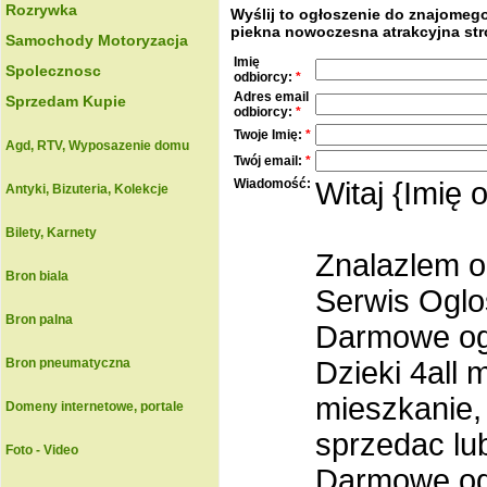
Rozrywka
Wyślij to ogłoszenie do znajomeg
piekna nowoczesna atrakcyjna str
Samochody Motoryzacja
Imię
Spolecznosc
odbiorcy:
*
Adres email
Sprzedam Kupie
odbiorcy:
*
Twoje Imię:
*
Agd, RTV, Wyposazenie domu
Twój email:
*
Wiadomość:
Witaj {Imię 
Antyki, Bizuteria, Kolekcje
Bilety, Karnety
Znalazlem o
Bron biala
Serwis Oglo
Bron palna
Darmowe ogl
Bron pneumatyczna
Dzieki 4all
mieszkanie,
Domeny internetowe, portale
sprzedac lu
Foto - Video
Darmowe ogl