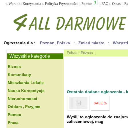
:.
Warunki Korzystania
:.
Polityka Prywatności
:.
Pomoc
:.
FAQ
:.
O nas
:.
R
Ogłoszenia dla :.
Poznan, Polska
:. Zmień miasto
:. Wszyst
Polska
:.
Poznan
:.
Wszystkie kategorie
Biznes
Komunikaty
Mieszkania Lokale
Nauka Korepetycje
Ostatnio dodane ogłoszenia - kl
Nieruchomosci
Oddam , Przyjme
Pomoc
Wyślij to ogłoszenie do znajo
zaliczeniowej, mag
Praca