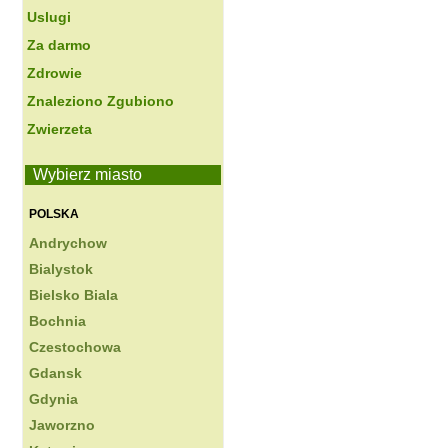
Uslugi
Za darmo
Zdrowie
Znaleziono Zgubiono
Zwierzeta
Wybierz miasto
POLSKA
Andrychow
Bialystok
Bielsko Biala
Bochnia
Czestochowa
Gdansk
Gdynia
Jaworzno