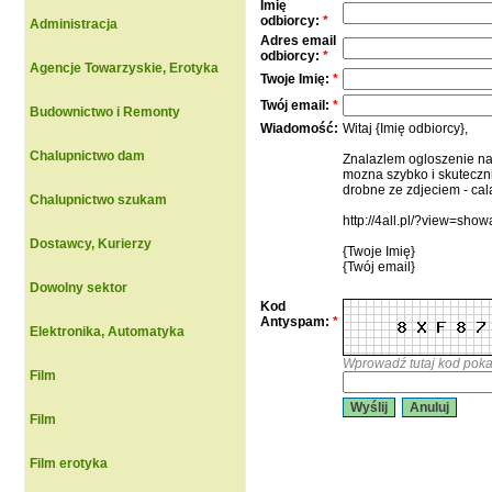
Imię
odbiorcy:
*
Administracja
Adres email
odbiorcy:
*
Agencje Towarzyskie, Erotyka
Twoje Imię:
*
Twój email:
*
Budownictwo i Remonty
Wiadomość:
Witaj {Imię odbiorcy},
Chalupnictwo dam
Znalazlem ogloszenie na
mozna szybko i skuteczn
drobne ze zdjeciem - cal
Chalupnictwo szukam
http://4all.pl/?view=sh
Dostawcy, Kurierzy
{Twoje Imię}
{Twój email}
Dowolny sektor
Kod
Antyspam:
*
Elektronika, Automatyka
Wprowadź tutaj kod poka
Film
Wyślij
Anuluj
Film
Film erotyka