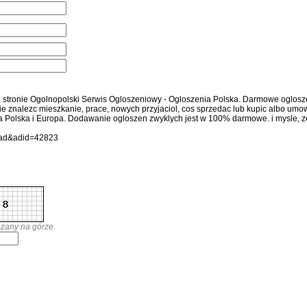
 stronie Ogolnopolski Serwis Ogloszeniowy - Ogloszenia Polska. Darmowe ogloszen
ie znalezc mieszkanie, prace, nowych przyjaciol, cos sprzedac lub kupic albo um
a Polska i Europa. Dodawanie ogloszen zwyklych jest w 100% darmowe. i mysle, ze
owad&adid=42823
zany na górze.