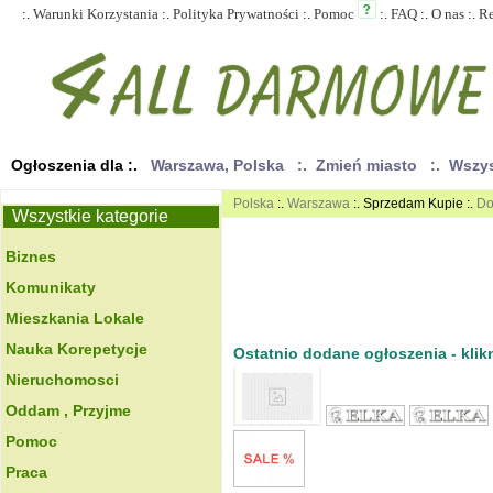
:.
Warunki Korzystania
:.
Polityka Prywatności
:.
Pomoc
:.
FAQ
:.
O nas
:.
R
Ogłoszenia dla :.
Warszawa, Polska
:. Zmień miasto
:. Wszy
Polska
:.
Warszawa
:. Sprzedam Kupie :.
Do
Wszystkie kategorie
Biznes
Komunikaty
Mieszkania Lokale
Nauka Korepetycje
Ostatnio dodane ogłoszenia - klikn
Nieruchomosci
Oddam , Przyjme
Pomoc
Praca