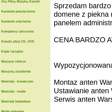
Gry, Filmy, Muzyka, Ksiazki
Sprzedam bardzo 
Kamienie polszlachetne
domene z piekna 
panelem administ
Kamienie szlachetne
Komputery i akcesoria
CENA BARDZO AT
Ksiazki, plyty CD.. DVD
Kupie / przyjme
Maszyny rolnicze
Wypozycjonowana 
Maszyny, urzadzenia
Montaz anten Wa
Materialy - krawiectwo
Ustawianie anten
Materialy - meble
Serwis anten Wa
Materialy budowlane
Meble sklepowe