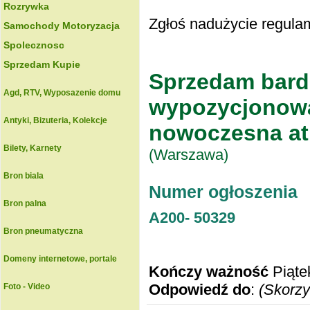
Rozrywka
Zgłoś nadużycie regulam
Samochody Motoryzacja
Spolecznosc
Sprzedam Kupie
Sprzedam bardz
Agd, RTV, Wyposazenie domu
wypozycjonowa
Antyki, Bizuteria, Kolekcje
nowoczesna atr
Bilety, Karnety
(Warszawa)
Bron biala
Numer ogłoszenia
Bron palna
A200-
50329
Bron pneumatyczna
Domeny internetowe, portale
Kończy ważność
Piąte
Odpowiedź do
:
(Skorzy
Foto - Video