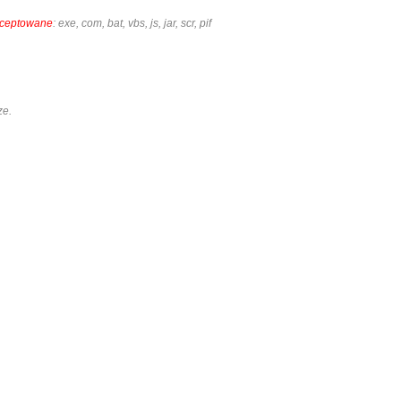
akceptowane
: exe, com, bat, vbs, js, jar, scr, pif
ze.