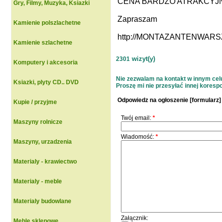
CENA BARDZO ATRAKCYJNA 
Gry, Filmy, Muzyka, Ksiazki
Zapraszam
Kamienie polszlachetne
http://MONTAZANTENWAR
Kamienie szlachetne
wizyt(y)
2301
Komputery i akcesoria
Nie zezwalam na kontakt w innym celu 
Ksiazki, plyty CD.. DVD
Proszę mi nie przesyłać innej korespon
Odpowiedz na ogłoszenie [formularz]
Kupie / przyjme
Twój email:
*
Maszyny rolnicze
Wiadomość:
*
Maszyny, urzadzenia
Materialy - krawiectwo
Materialy - meble
Materialy budowlane
Załącznik:
Meble sklepowe