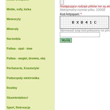
Następujące rodzaje plików nie są 
Meble, sofy, lozka
Maksymalny rozmiar pliku: 100KB
Kod Antyspam:
*
Meteoryty
Mineraly
Wprowadź tutaj kod pokazany na gór
Narzedzia
Wyślij
Paliwa - opal - inne
Paliwa - wegiel, drewno, olej
Perfumerie, Kosmetyki
Podzespoly elektronika
Rosliny
Skamienialosci
Sport, Rekreacja