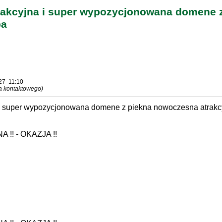
rakcyjna i super wypozycjonowana domene 
pa
027 11:10
za kontaktowego)
i super wypozycjonowana domene z piekna nowoczesna atrakcy
!! - OKAZJA !!