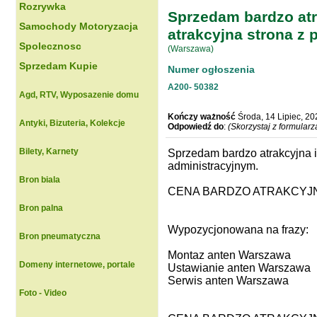
Rozrywka
Sprzedam bardzo at
Samochody Motoryzacja
atrakcyjna strona z 
Spolecznosc
(Warszawa)
Sprzedam Kupie
Numer ogłoszenia
A200-
50382
Agd, RTV, Wyposazenie domu
Kończy ważność
Środa, 14 Lipiec, 2
Antyki, Bizuteria, Kolekcje
Odpowiedź do
:
(Skorzystaj z formular
Bilety, Karnety
Sprzedam bardzo atrakcyjna 
administracyjnym.
Bron biala
CENA BARDZO ATRAKCYJNA 
Bron palna
Wypozycjonowana na frazy:
Bron pneumatyczna
Montaz anten Warszawa
Domeny internetowe, portale
Ustawianie anten Warszawa
Serwis anten Warszawa
Foto - Video