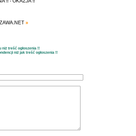
!! - OKAZJA !!
SZAWA.NET
»
niż treść ogłoszenia !!
dencji niż jak treść ogłoszenia !!