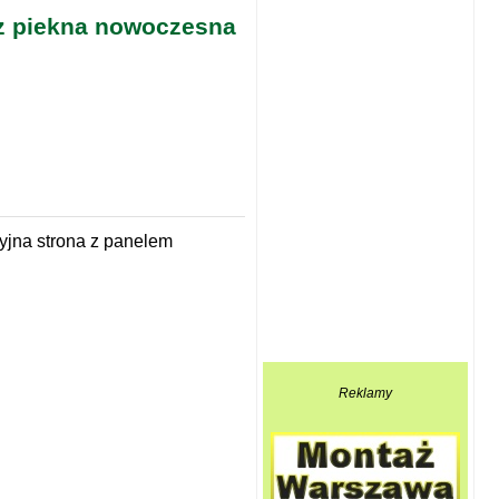
z piekna nowoczesna
jna strona z panelem
Reklamy