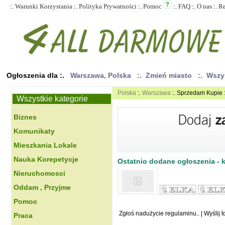
:.
Warunki Korzystania
:.
Polityka Prywatności
:.
Pomoc
:.
FAQ
:.
O nas
:.
R
Ogłoszenia dla :.
Warszawa, Polska
:. Zmień miasto
:. Wszy
Polska
:.
Warszawa
:. Sprzedam Kupie 
Wszystkie kategorie
Biznes
Komunikaty
Mieszkania Lokale
Nauka Korepetycje
Ostatnio dodane ogłoszenia - kl
Nieruchomosci
Oddam , Przyjme
Pomoc
Zgłoś nadużycie regulaminu..
|
Wyślij 
Praca