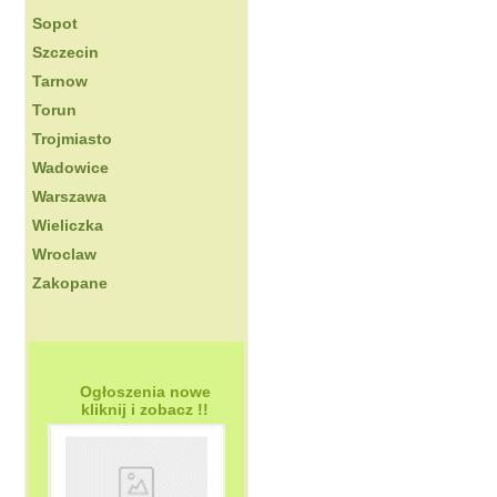
Sopot
Szczecin
Tarnow
Torun
Trojmiasto
Wadowice
Warszawa
Wieliczka
Wroclaw
Zakopane
Ogłoszenia nowe
kliknij i zobacz !!