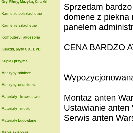
Gry, Filmy, Muzyka, Ksiazki
Sprzedam bardzo 
Kamienie polszlachetne
domene z piekna 
panelem administ
Kamienie szlachetne
Komputery i akcesoria
CENA BARDZO AT
Ksiazki, plyty CD.. DVD
Kupie / przyjme
Maszyny rolnicze
Wypozycjonowana 
Maszyny, urzadzenia
Montaz anten Wa
Materialy - krawiectwo
Ustawianie anten
Materialy - meble
Serwis anten Wa
Materialy budowlane
Meble sklepowe