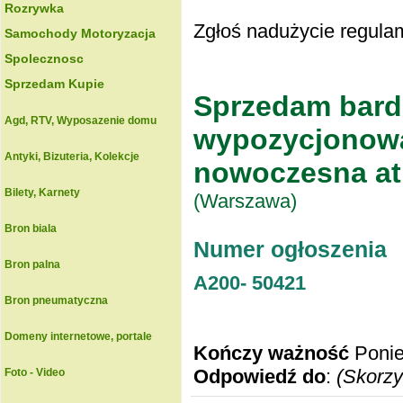
Rozrywka
Zgłoś nadużycie regulam
Samochody Motoryzacja
Spolecznosc
Sprzedam Kupie
Sprzedam bardz
Agd, RTV, Wyposazenie domu
wypozycjonowa
Antyki, Bizuteria, Kolekcje
nowoczesna atr
Bilety, Karnety
(Warszawa)
Bron biala
Numer ogłoszenia
Bron palna
A200-
50421
Bron pneumatyczna
Domeny internetowe, portale
Kończy ważność
Ponie
Odpowiedź do
:
(Skorzy
Foto - Video