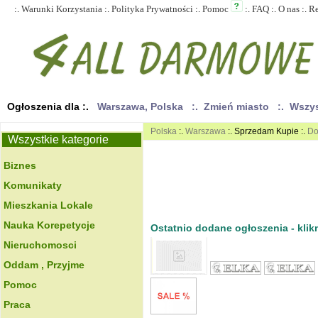
:.
Warunki Korzystania
:.
Polityka Prywatności
:.
Pomoc
:.
FAQ
:.
O nas
:.
R
Ogłoszenia dla :.
Warszawa, Polska
:. Zmień miasto
:. Wszy
Polska
:.
Warszawa
:. Sprzedam Kupie :.
Do
Wszystkie kategorie
Biznes
Komunikaty
Mieszkania Lokale
Nauka Korepetycje
Ostatnio dodane ogłoszenia - klikn
Nieruchomosci
Oddam , Przyjme
Pomoc
Praca