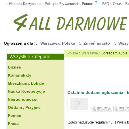
:.
Warunki Korzystania
:.
Polityka Prywatności
:.
Pomoc
:.
FAQ
:.
O nas
:.
R
Ogłoszenia dla :.
Warszawa, Polska
:. Zmień miasto
:. Wszy
Polska
:.
Warszawa
:. Sprzedam Kupie 
Wszystkie kategorie
Biznes
Komunikaty
Mieszkania Lokale
Nauka Korepetycje
Ostatnio dodane ogłoszenia - kl
Nieruchomosci
Oddam , Przyjme
Pomoc
Zgłoś nadużycie regulaminu..
|
Wyślij 
Praca