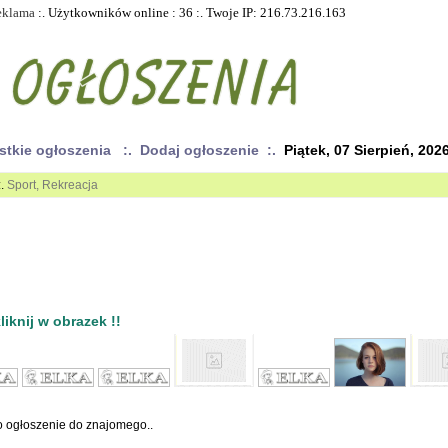
eklama
:. Użytkowników online : 36 :. Twoje IP: 216.73.216.163
stkie ogłoszenia
:. Dodaj ogłoszenie :.
Piątek, 07 Sierpień, 202
:.
Sport, Rekreacja
iknij w obrazek !!
to ogłoszenie do znajomego..