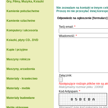
Gry, Filmy, Muzyka, Ksiazki
Nie zezwalam na kontakt w innym celu 
Kamienie polszlachetne
Proszę mi nie przesyłać innej korespon
Odpowiedz na ogłoszenie [formularz]
Kamienie szlachetne
Twój email:
*
Komputery i akcesoria
Wiadomość:
*
Ksiazki, plyty CD.. DVD
Kupie / przyjme
Maszyny rolnicze
Maszyny, urzadzenia
Załącznik:
Materialy - krawiectwo
Następujące rodzaje plików nie są 
Maksymalny rozmiar pliku: 100KB
Materialy - meble
Kod Antyspam:
*
Materialy budowlane
Wprowadź tutaj kod pokazany na gór
Meble sklepowe