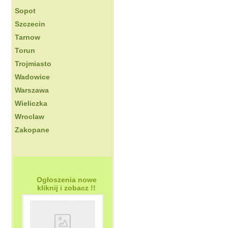
Sopot
Szczecin
Tarnow
Torun
Trojmiasto
Wadowice
Warszawa
Wieliczka
Wroclaw
Zakopane
Ogłoszenia nowe
kliknij i zobacz !!