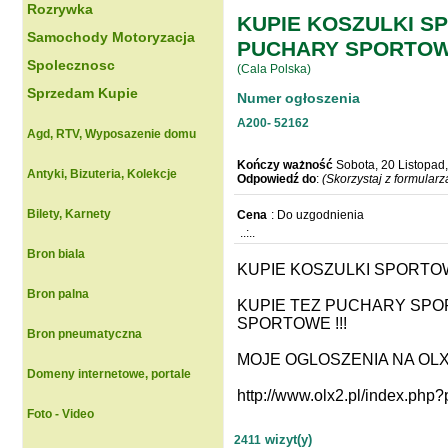
Rozrywka
KUPIE KOSZULKI SP
Samochody Motoryzacja
PUCHARY SPORTOW
Spolecznosc
(Cala Polska)
Sprzedam Kupie
Numer ogłoszenia
A200-
52162
Agd, RTV, Wyposazenie domu
Kończy ważność
Sobota, 20 Listopad
Antyki, Bizuteria, Kolekcje
Odpowiedź do
:
(Skorzystaj z formular
Bilety, Karnety
Cena
: Do uzgodnienia
..:..
Bron biala
KUPIE KOSZULKI SPORTOW
Bron palna
KUPIE TEZ PUCHARY SP
SPORTOWE !!!
Bron pneumatyczna
MOJE OGLOSZENIA NA OLX
Domeny internetowe, portale
http://www.olx2.pl/index.ph
Foto - Video
wizyt(y)
2411