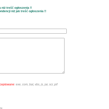
niż treść ogłoszenia !!
dencji niż jak treść ogłoszenia !!
akceptowane
: exe, com, bat, vbs, js, jar, scr, pif
ze.