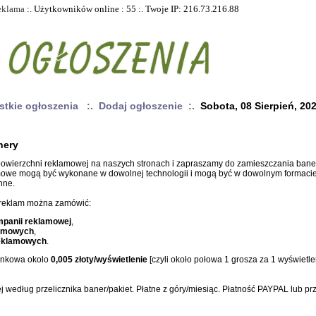
eklama
:. Użytkowników online : 55 :. Twoje IP: 216.73.216.88
stkie ogłoszenia
:. Dodaj ogłoszenie :.
Sobota, 08 Sierpień, 20
nery
powierzchni reklamowej na naszych stronach i zapraszamy do zamieszczania ban
mowe mogą być wykonane w dowolnej technologii i mogą być w dowolnym formacie.
nne.
reklam można zamówić:
panii reklamowej
,
lamowych
,
eklamowych
.
unkowa okolo
0,005 złoty/wyświetlenie
[czyli około połowa 1 grosza za 1 wyświetl
ej według przelicznika baner/pakiet. Płatne z góry/miesiąc. Płatność PAYPAL lub p