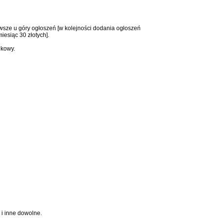
awsze u góry ogłoszeń [w kolejności dodania ogłoszeń
iesiąc 30 złotych].
nkowy.
i inne dowolne.