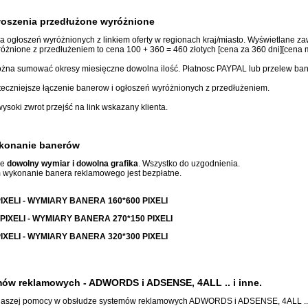
łoszenia przedłużone wyróżnione
cja ogłoszeń wyróżnionych z linkiem oferty w regionach kraj/miasto. Wyświetlane z
óżnione z przedłużeniem to cena 100 + 360 = 460 złotych [cena za 360 dni][cena m
 można sumować okresy miesięczne dowolna ilość. Płatnosc PAYPAL lub przelew ba
eczniejsze łączenie banerow i ogłoszeń wyróżnionych z przedłużeniem.
soki zwrot przejść na link wskazany klienta.
ykonanie banerów
we
dowolny wymiar i dowolna grafika
. Wszystko do uzgodnienia.
m wykonanie banera reklamowego jest bezpłatne.
XELI - WYMIARY BANERA 160*600 PIXELI
IXELI - WYMIARY BANERA 270*150 PIXELI
XELI - WYMIARY BANERA 320*300 PIXELI
mów reklamowych - ADWORDS i ADSENSE, 4ALL .. i inne.
 naszej pomocy w obsłudze systemów reklamowych ADWORDS i ADSENSE, 4ALL .. 