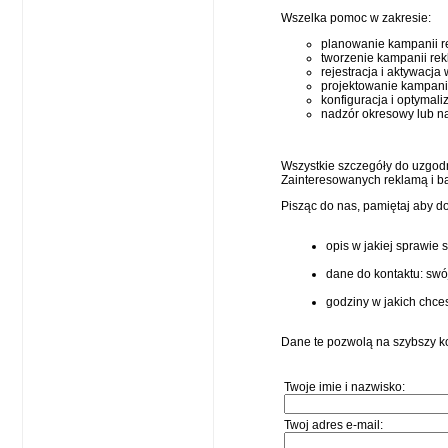
Wszelka pomoc w zakresie:
planowanie kampanii 
tworzenie kampanii re
rejestracja i aktywacj
projektowanie kampani
konfiguracja i optymal
nadzór okresowy lub 
Wszystkie szczegóły do uzgod
Zainteresowanych reklamą i ba
Pisząc do nas, pamiętaj aby d
opis w jakiej sprawie s
dane do kontaktu: swó
godziny w jakich chce
Dane te pozwolą na szybszy ko
Twoje imie i nazwisko:
Twoj adres e-mail: