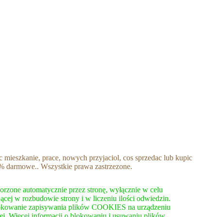
mieszkanie, prace, nowych przyjaciol, cos sprzedac lub kupic
0% darmowe.. Wszystkie prawa zastrzezone.
rzone automatycznie przez stronę, wyłącznie w celu
ącej w rozbudowie strony i w liczeniu ilości odwiedzin.
ablokowanie zapisywania plików COOKIES na urządzeniu
ej. Więcej informacji o blokowaniu i usuwaniu plików