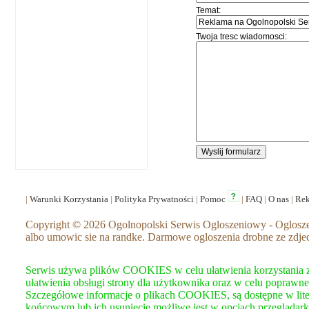
Temat:
Twoja tresc wiadomosci:
|
Warunki Korzystania
|
Polityka Prywatności
|
Pomoc
|
FAQ
|
O nas
|
Re
Copyright © 2026 Ogolnopolski Serwis Ogloszeniowy - Ogloszeni
albo umowic sie na randke. Darmowe ogloszenia drobne ze zdje
Serwis używa plików COOKIES w celu ułatwienia korzystania z 
ułatwienia obsługi strony dla użytkownika oraz w celu poprawneg
Szczegółowe informacje o plikach COOKIES, są dostępne w lite
końcowym lub ich usunięcie możliwe jest w opcjach przeglądark