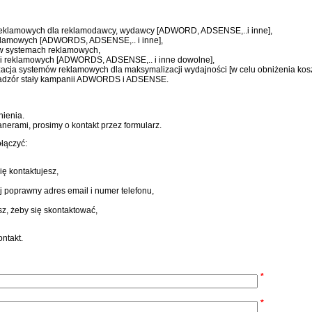
reklamowych dla reklamodawcy, wydawcy [ADWORD, ADSENSE,..i inne],
klamowych [ADWORDS, ADSENSE,.. i inne],
a w systemach reklamowych,
i reklamowych [ADWORDS, ADSENSE,.. i inne dowolne],
izacja systemów reklamowych dla maksymalizacji wydajności [w celu obniżenia kos
nadzór stały kampanii ADWORDS i ADSENSE.
nienia.
nerami, prosimy o kontakt przez formularz.
ołączyć:
ię kontaktujesz,
j poprawny adres email i numer telefonu,
sz, żeby się skontaktować,
ntakt.
*
*