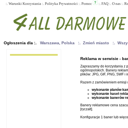
:.
Warunki Korzystania
:.
Polityka Prywatności
:.
Pomoc
:.
FAQ
:.
O nas
:.
R
Ogłoszenia dla :.
Warszawa, Polska
:. Zmień miasto
:. Wszy
Reklama w serwisie - ba
Zapraszamy do korzystania z 
ogólnopolskich. Banery rekla
plików: JPG, GIF, PNG, SWF i i
Razem z zamówieniem emisji 
wykonanie planów kam
wykonanie haseł rek
wykonanie banerów r
Banery reklamowe cena szac
[ryczałt].
Konfiguracje 1 baner lub więc