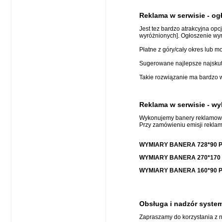
Reklama w serwisie - og
Jest tez bardzo atrakcyjna op
wyróżnionych]. Ogłoszenie wyr
Płatne z góry/cały okres lub
Sugerowane najlepsze najskut
Takie rozwiązanie ma bardzo wy
Reklama w serwisie - w
Wykonujemy banery reklamo
Przy zamówieniu emisji rekla
WYMIARY BANERA 728*90 PI
WYMIARY BANERA 270*170 P
WYMIARY BANERA 160*90 PI
Obsługa i nadzór syste
Zapraszamy do korzystania z