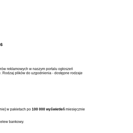
26
erów reklamowych w naszym portalu ogłoszeń
 Rodzaj plików do uzgodnienia - dostępne rodzaje
enie] w pakietach po
100 000 wyświetleń
miesięcznie
rzelew bankowy.