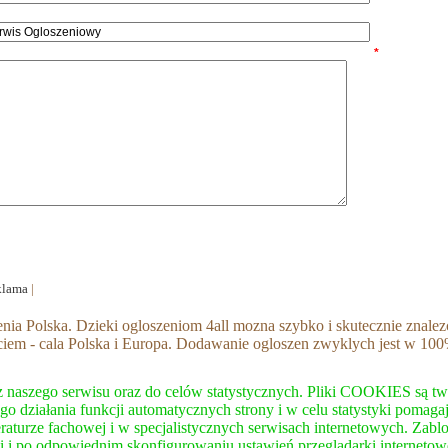
*
klama
|
a Polska. Dzieki ogloszeniom 4all mozna szybko i skutecznie znalezc 
ciem - cala Polska i Europa. Dodawanie ogloszen zwyklych jest w 10
naszego serwisu oraz do celów statystycznych. Pliki COOKIES są two
o działania funkcji automatycznych strony i w celu statystyki pomagaj
raturze fachowej i w specjalistycznych serwisach internetowych. Z
i i po odpowiednim skonfigurowaniu ustawień przeglądarki internetow