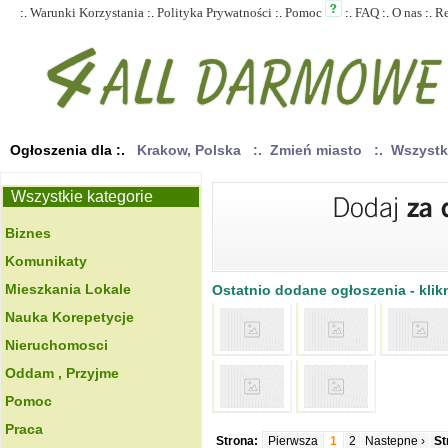
:.
Warunki Korzystania
:.
Polityka Prywatności
:.
Pomoc
:.
FAQ
:.
O nas
:.
R
Ogłoszenia dla :.
Krakow, Polska
:. Zmień miasto
:. Wszyst
Wszystkie kategorie
Biznes
Komunikaty
Mieszkania Lokale
Ostatnio dodane ogłoszenia - klikn
Nauka Korepetycje
Nieruchomosci
Oddam , Przyjme
Pomoc
Praca
Strona:
Pierwsza
1
2
Nastepne ›
St