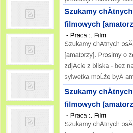
Szukamy chÄtnych 
filmowych [amatorzy
-
Praca :. Film
Szukamy chÄtnych osĂł
[amatorzy]. Prosimy o z
zdjÄcie z bliska - bez 
sylwetka moĹźe byÄ ama
Szukamy chÄtnych 
filmowych [amatorzy
-
Praca :. Film
Szukamy chÄtnych osĂł