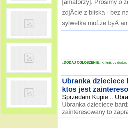
[amatorzy]. Prosimy o z
zdjÄcie z bliska - bez 
sylwetka moĹźe byÄ ama
:.
DODAJ OGLOSZENIE
.: Kliknij, by doda
Ubranka dzieciece 
ktos jest zaintere
Sprzedam Kupie :. Ubr
Ubranka dzieciece bardz
zainteresowany to zapr