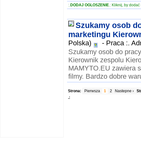
:.
DODAJ OGLOSZENIE
.: Kliknij, by doda
Szukamy osob do 
marketingu Kierown
Polska)
-
Praca :. Ad
Szukamy osob do pracy 
Kierownik zespolu Kier
MAMYTO.EU zawiera smi
filmy. Bardzo dobre waru
Strona:
Pierwsza
1
2
Nastepne ›
St
.: