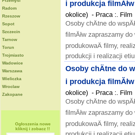
Przemysl
i produkcja filmĂł
Radom
okolice) -
Praca :. Film
Rzeszow
Osoby chÄtne do wspĂłĹ
Sopot
Szczecin
filmĂłw zapraszamy do 
Tarnow
produkowaÄ filmy, real
Torun
produkcji i realizacji eti
Trojmiasto
Wadowice
Osoby chÄtne do ws
Warszawa
Wieliczka
i produkcja filmĂł
Wroclaw
okolice) -
Praca :. Film
Zakopane
Osoby chÄtne do wspĂłĹ
filmĂłw zapraszamy do 
produkowaÄ filmy, real
Ogłoszenia nowe
kliknij i zobacz !!
produkcji i realizacji eti