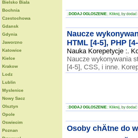
Bielsko Biala
Bochnia
:.
DODAJ OGLOSZENIE
.: Kliknij, by doda
Czestochowa
Gdansk
Naucze wykonywan
Gdynia
HTML [4-5], PHP [4-
Jaworzno
Nauka Korepetycje :. K
Katowice
Naucze wykonywania s
Kielce
[4-5], CSS, i inne. Kor
Krakow
Lodz
Lublin
Myslenice
Nowy Sacz
Olsztyn
:.
DODAJ OGLOSZENIE
.: Kliknij, by doda
Opole
Oswiecim
Osoby chÄtne do ws
Poznan