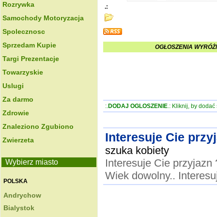
Rozrywka
.:
Samochody Motoryzacja
Spolecznosc
Sprzedam Kupie
OGŁOSZENIA WYRÓŻN
Targi Prezentacje
Towarzyskie
Uslugi
Za darmo
:.
DODAJ OGLOSZENIE
.: Kliknij, by doda
Zdrowie
Znaleziono Zgubiono
Interesuje Cie przy
Zwierzeta
szuka kobiety
Interesuje Cie przyjazn
Wybierz miasto
Wiek dowolny.. Interes
POLSKA
Andrychow
Bialystok