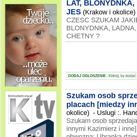
LAT, BLONYDNKA,
JES
(Krakow i okolice)
CZESC SZUKAM JAKI
BLONYDNKA, LADNA,
CHETNY ?
:.
DODAJ OGLOSZENIE
.: Kliknij, by doda
Szukam osob sprze
placach [miedzy inn
okolice) -
Uslugi :. Ha
Szukam osob sprzedaja
innymi Kazimierz i inne]
obwozna: Ubranka dzieci