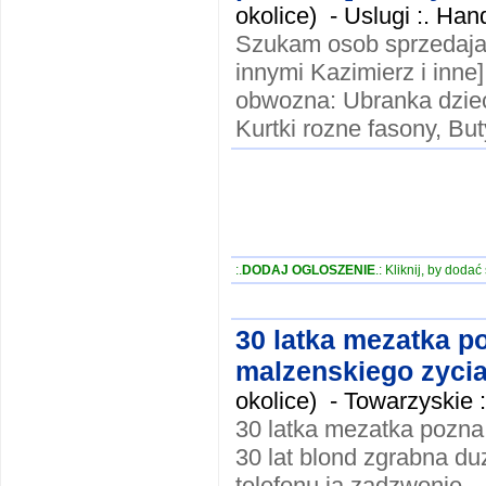
okolice) -
Uslugi :. Ha
Szukam osob sprzedaja
innymi Kazimierz i inne]
obwozna: Ubranka dzieci
Kurtki rozne fasony, Buty
:.
DODAJ OGLOSZENIE
.: Kliknij, by doda
30 latka mezatka p
malzenskiego zycia
okolice) -
Towarzyskie :
30 latka mezatka pozna
30 lat blond zgrabna du
telefonu ja zadzwonie