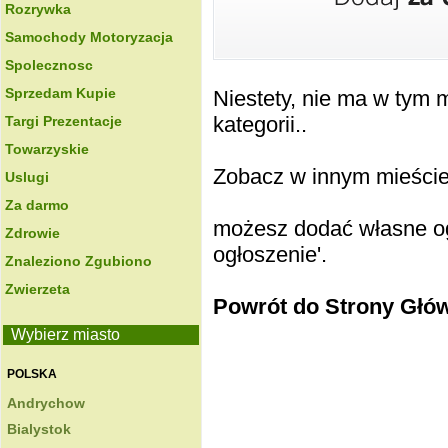
Rozrywka
Samochody Motoryzacja
Spolecznosc
Sprzedam Kupie
Niestety, nie ma w tym
kategorii..
Targi Prezentacje
Towarzyskie
Zobacz w innym mieście k
Uslugi
Za darmo
możesz dodać własne ogł
Zdrowie
ogłoszenie'.
Znaleziono Zgubiono
Zwierzeta
Powrót do Strony Głó
Wybierz miasto
POLSKA
Andrychow
Bialystok