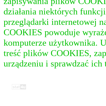
zapisywania plików COOKI
działania niektórych funkc
przeglądarki internetowej n
COOKIES powoduje wyrażen
komputerze użytkownika. U
treść plików COOKIES, za
urządzeniu i sprawdzać ich t