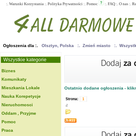
:.
Warunki Korzystania
:.
Polityka Prywatności
:.
Pomoc
:.
FAQ
:.
O nas
:.
R
Ogłoszenia dla :.
Olsztyn, Polska
:. Zmień miasto
:. Wszyst
Wszystkie kategorie
Biznes
Komunikaty
Mieszkania Lokale
Ostatnio dodane ogłoszenia - klikn
Nauka Korepetycje
Strona:
1
Nieruchomosci
.:
Oddam , Przyjme
Pomoc
Praca