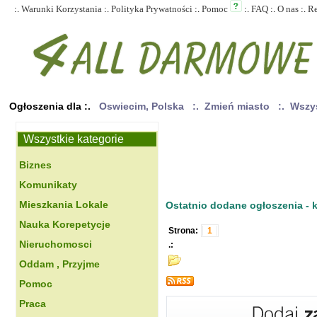
:.
Warunki Korzystania
:.
Polityka Prywatności
:.
Pomoc
:.
FAQ
:.
O nas
:.
R
Ogłoszenia dla :.
Oswiecim, Polska
:. Zmień miasto
:. Wszy
Wszystkie kategorie
Biznes
Komunikaty
Mieszkania Lokale
Ostatnio dodane ogłoszenia - kl
Nauka Korepetycje
Strona:
1
Nieruchomosci
.:
Oddam , Przyjme
Pomoc
Praca