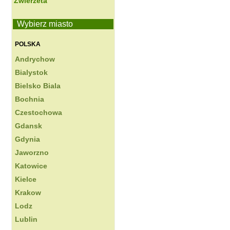
Zwierzeta
Wybierz miasto
POLSKA
Andrychow
Bialystok
Bielsko Biala
Bochnia
Czestochowa
Gdansk
Gdynia
Jaworzno
Katowice
Kielce
Krakow
Lodz
Lublin