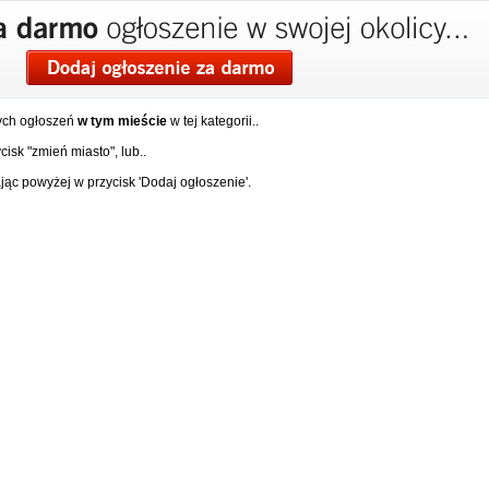
ych ogłoszeń
w tym mieście
w tej kategorii..
isk "zmień miasto", lub..
ąc powyżej w przycisk 'Dodaj ogłoszenie'.