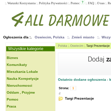
:.
Warunki Korzystania
:.
Polityka Prywatności
:.
Pomoc
:.
FAQ
:.
O nas
:.
R
Ogłoszenia dla :.
Oswiecim, Polska
:. Zmień miasto
:. Wszy
Polska
:.
Oswiecim
:. Targi Prezentacje
Wszystkie kategorie
Biznes
Komunikaty
Mieszkania Lokale
Nauka Korepetycje
Ostatnio dodane ogłoszenia - kl
Nieruchomosci
Strona:
1
Oddam , Przyjme
.:
Targi Prezentacje
Pomoc
Praca