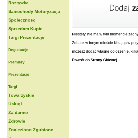
Rozrywka
Samochody Motoryzacja
Spolecznosc
Sprzedam Kupie
Niestety, nie ma w tym momencie żadn
Targi Prezentacje
Zobacz w innym mieście klikając w przyc
Degustacje
możesz dodać własne ogłoszenie, klikaj
Powrót do Strony Głównej
Premiery
Prezentacje
Targi
Towarzyskie
Uslugi
Za darmo
Zdrowie
Znaleziono Zgubiono