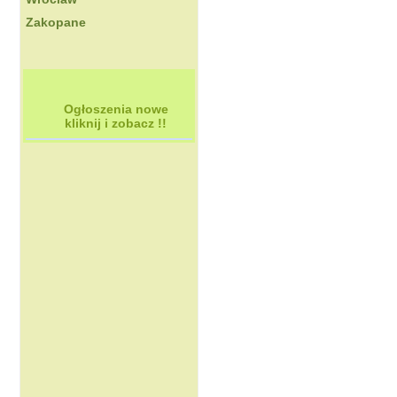
Zakopane
Ogłoszenia nowe
kliknij i zobacz !!