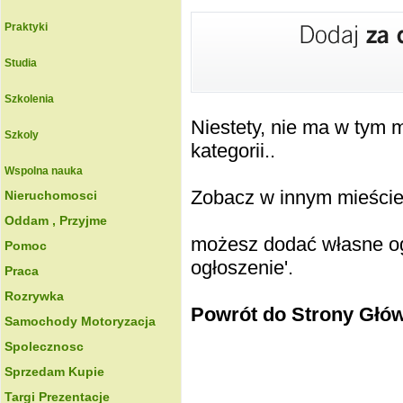
Praktyki
Studia
Szkolenia
Niestety, nie ma w tym
Szkoly
kategorii..
Wspolna nauka
Zobacz w innym mieście k
Nieruchomosci
Oddam , Przyjme
możesz dodać własne ogł
Pomoc
ogłoszenie'.
Praca
Rozrywka
Powrót do Strony Głó
Samochody Motoryzacja
Spolecznosc
Sprzedam Kupie
Targi Prezentacje