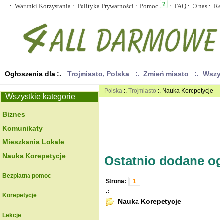
:.
Warunki Korzystania
:.
Polityka Prywatności
:.
Pomoc
:.
FAQ
:.
O nas
:.
R
Ogłoszenia dla :.
Trojmiasto, Polska
:. Zmień miasto
:. Wsz
Polska
:.
Trojmiasto
:. Nauka Korepetycje
Wszystkie kategorie
Biznes
Komunikaty
Mieszkania Lokale
Nauka Korepetycje
Ostatnio dodane ogł
Bezplatna pomoc
Strona:
1
.:
Korepetycje
Nauka Korepetycje
Lekcje