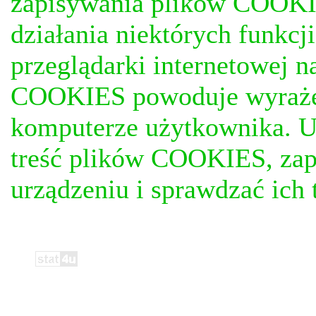
zapisywania plików COOKI
działania niektórych funkc
przeglądarki internetowej n
COOKIES powoduje wyrażen
komputerze użytkownika. U
treść plików COOKIES, za
urządzeniu i sprawdzać ich t