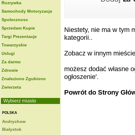
Rozrywka
Samochody Motoryzacja
Spolecznosc
Sprzedam Kupie
Niestety, nie ma w tym
kategorii..
Targi Prezentacje
Towarzyskie
Zobacz w innym mieście k
Uslugi
Za darmo
możesz dodać własne ogł
Zdrowie
ogłoszenie'.
Znaleziono Zgubiono
Zwierzeta
Powrót do Strony Głó
Wybierz miasto
POLSKA
Andrychow
Bialystok