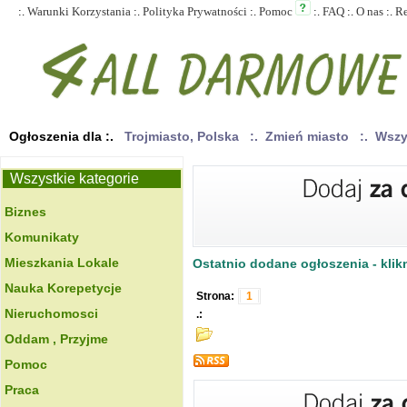
:.
Warunki Korzystania
:.
Polityka Prywatności
:.
Pomoc
:.
FAQ
:.
O nas
:.
R
Ogłoszenia dla :.
Trojmiasto, Polska
:. Zmień miasto
:. Wsz
Wszystkie kategorie
Biznes
Komunikaty
Mieszkania Lokale
Ostatnio dodane ogłoszenia - klikn
Nauka Korepetycje
Strona:
1
Nieruchomosci
.:
Oddam , Przyjme
Pomoc
Praca