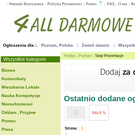
:.
Warunki Korzystania
:.
Polityka Prywatności
:.
Pomoc
:.
FAQ
:.
O nas
:.
R
Ogłoszenia dla :.
Poznan, Polska
:. Zmień miasto
:. Wszyst
Polska
:.
Poznan
:. Targi Prezentacje
Wszystkie kategorie
Biznes
Komunikaty
Mieszkania Lokale
Nauka Korepetycje
Ostatnio dodane ogł
Nieruchomosci
Oddam , Przyjme
Pomoc
Strona:
1
Praca
.: