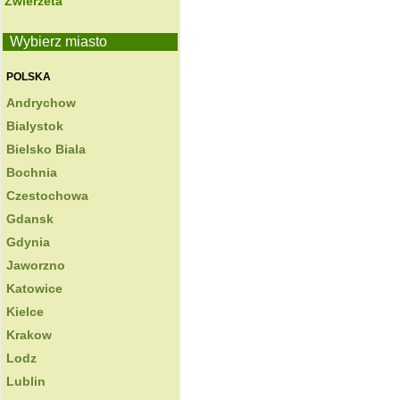
Zwierzeta
Wybierz miasto
POLSKA
Andrychow
Bialystok
Bielsko Biala
Bochnia
Czestochowa
Gdansk
Gdynia
Jaworzno
Katowice
Kielce
Krakow
Lodz
Lublin