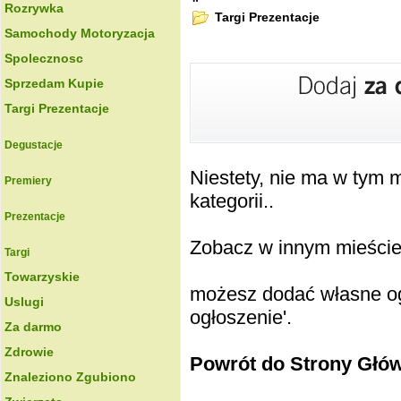
Rozrywka
Targi Prezentacje
Samochody Motoryzacja
Spolecznosc
Sprzedam Kupie
Targi Prezentacje
Degustacje
Niestety, nie ma w tym
Premiery
kategorii..
Prezentacje
Zobacz w innym mieście k
Targi
Towarzyskie
możesz dodać własne ogł
Uslugi
ogłoszenie'.
Za darmo
Zdrowie
Powrót do Strony Głó
Znaleziono Zgubiono