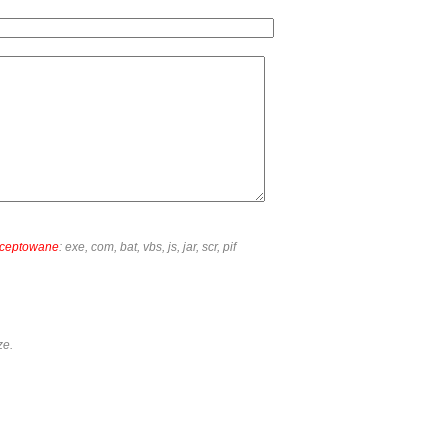
akceptowane
: exe, com, bat, vbs, js, jar, scr, pif
ze.