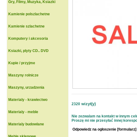
Gry, Filmy, Muzyka, Ksiazki
Kamienie polszlachetne
Kamienie szlachetne
Komputery i akcesoria
Ksiazki, plyty CD.. DVD
Kupie / przyjme
Maszyny rolnicze
Maszyny, urzadzenia
Materialy - krawiectwo
wizyt(y)
2320
Materialy - meble
Nie zezwalam na kontakt w innym celu 
Proszę mi nie przesyłać innej korespon
Materialy budowlane
Odpowiedz na ogłoszenie [formularz]
Meble sklepowe