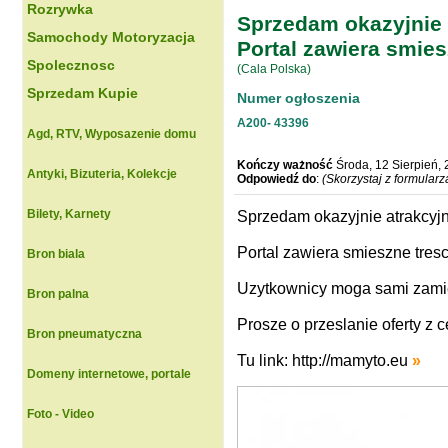
Rozrywka
Sprzedam okazyjnie 
Samochody Motoryzacja
Portal zawiera smie
Spolecznosc
(Cala Polska)
Sprzedam Kupie
Numer ogłoszenia
A200-
43396
Agd, RTV, Wyposazenie domu
Kończy ważność
Środa, 12 Sierpień,
Antyki, Bizuteria, Kolekcje
Odpowiedź do
:
(Skorzystaj z formular
Bilety, Karnety
Sprzedam okazyjnie atrakcyj
Portal zawiera smieszne tres
Bron biala
Uzytkownicy moga sami zamie
Bron palna
Prosze o przeslanie oferty z 
Bron pneumatyczna
Tu link:
http://mamyto.eu
»
Domeny internetowe, portale
Foto - Video