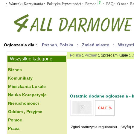
:.
Warunki Korzystania
:.
Polityka Prywatności
:.
Pomoc
:.
FAQ
:.
O nas
:.
R
Ogłoszenia dla :.
Poznan, Polska
:. Zmień miasto
:. Wszyst
Polska
:.
Poznan
:. Sprzedam Kupie :.
D
Wszystkie kategorie
Biznes
Komunikaty
Mieszkania Lokale
Nauka Korepetycje
Ostatnio dodane ogłoszenia - kl
Nieruchomosci
Oddam , Przyjme
Pomoc
Zgłoś nadużycie regulaminu..
|
Wyślij 
Praca