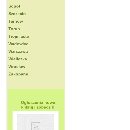
Sopot
Szczecin
Tarnow
Torun
Trojmiasto
Wadowice
Warszawa
Wieliczka
Wroclaw
Zakopane
Ogłoszenia nowe
kliknij i zobacz !!