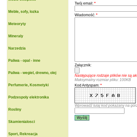
Twój email:
*
Meble, sofy, lozka
Wiadomość:
*
Meteoryty
Mineraly
Narzedzia
Paliwa - opal - inne
Załącznik:
Paliwa - wegiel, drewno, olej
Następujące rodzaje plików nie są 
Maksymalny rozmiar pliku: 100KB
Perfumerie, Kosmetyki
Kod Antyspam:
*
Podzespoly elektronika
Wprowadź tutaj kod pokazany na gór
Rosliny
Wyślij
Skamienialosci
Sport, Rekreacja