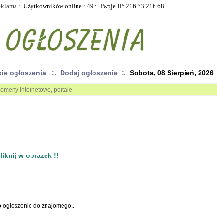
eklama
:. Użytkowników online : 49 :. Twoje IP: 216.73.216.68
kie ogłoszenia
:. Dodaj ogłoszenie :.
Sobota, 08 Sierpień, 2026
omeny internetowe, portale
iknij w obrazek !!
to ogłoszenie do znajomego..