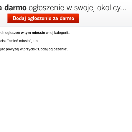
ych ogłoszeń
w tym mieście
w tej kategorii..
isk "zmień miasto", lub..
ąc powyżej w przycisk 'Dodaj ogłoszenie'.