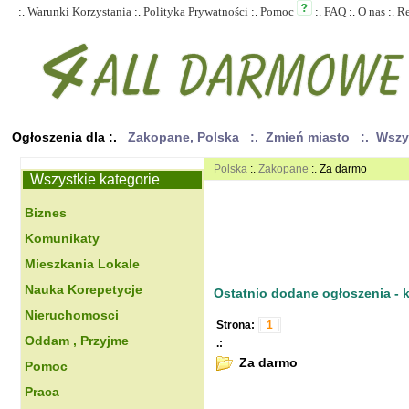
:.
Warunki Korzystania
:.
Polityka Prywatności
:.
Pomoc
:.
FAQ
:.
O nas
:.
R
Ogłoszenia dla :.
Zakopane, Polska
:. Zmień miasto
:. Wsz
Polska
:.
Zakopane
:. Za darmo
Wszystkie kategorie
Biznes
Komunikaty
Mieszkania Lokale
Nauka Korepetycje
Ostatnio dodane ogłoszenia - kl
Nieruchomosci
Strona:
1
Oddam , Przyjme
.:
Za darmo
Pomoc
Praca