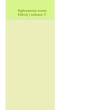
Ogłoszenia nowe
kliknij i zobacz !!