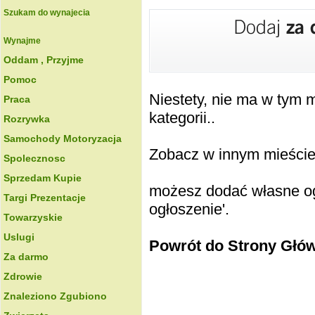
Szukam do wynajecia
Wynajme
Oddam , Przyjme
Pomoc
Niestety, nie ma w tym
Praca
kategorii..
Rozrywka
Samochody Motoryzacja
Zobacz w innym mieście k
Spolecznosc
Sprzedam Kupie
możesz dodać własne ogł
Targi Prezentacje
ogłoszenie'.
Towarzyskie
Uslugi
Powrót do Strony Głó
Za darmo
Zdrowie
Znaleziono Zgubiono