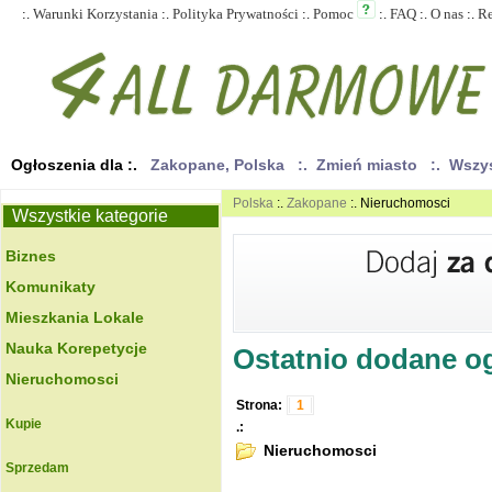
:.
Warunki Korzystania
:.
Polityka Prywatności
:.
Pomoc
:.
FAQ
:.
O nas
:.
R
Ogłoszenia dla :.
Zakopane, Polska
:. Zmień miasto
:. Wszy
Polska
:.
Zakopane
:. Nieruchomosci
Wszystkie kategorie
Biznes
Komunikaty
Mieszkania Lokale
Nauka Korepetycje
Ostatnio dodane ogł
Nieruchomosci
Strona:
1
Kupie
.:
Nieruchomosci
Sprzedam