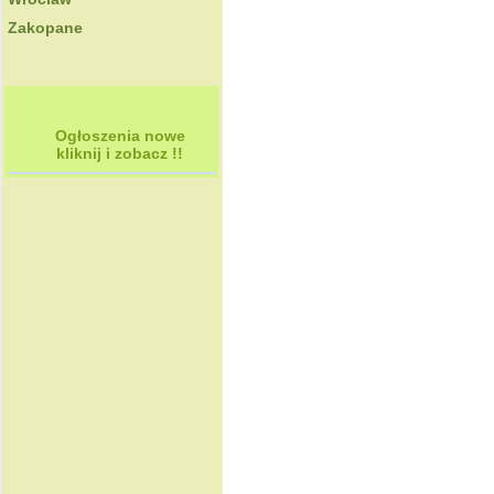
Zakopane
Ogłoszenia nowe
kliknij i zobacz !!