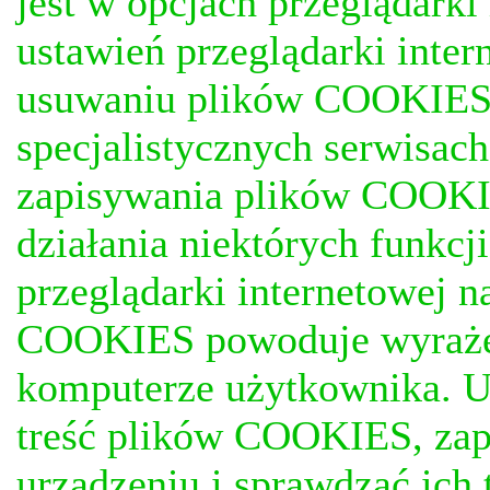
jest w opcjach przeglądark
ustawień przeglądarki inter
usuwaniu plików COOKIES, j
specjalistycznych serwisac
zapisywania plików COOKI
działania niektórych funkc
przeglądarki internetowej n
COOKIES powoduje wyrażen
komputerze użytkownika. U
treść plików COOKIES, za
urządzeniu i sprawdzać ich t