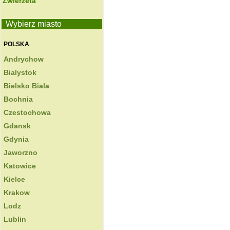
Zwierzeta
Wybierz miasto
POLSKA
Andrychow
Bialystok
Bielsko Biala
Bochnia
Czestochowa
Gdansk
Gdynia
Jaworzno
Katowice
Kielce
Krakow
Lodz
Lublin