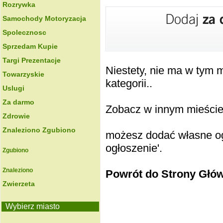
Rozrywka
Samochody Motoryzacja
Spolecznosc
Sprzedam Kupie
Targi Prezentacje
Niestety, nie ma w tym
Towarzyskie
kategorii..
Uslugi
Za darmo
Zobacz w innym mieście k
Zdrowie
Znaleziono Zgubiono
możesz dodać własne ogł
ogłoszenie'.
Zgubiono
Znaleziono
Powrót do Strony Głó
Zwierzeta
Wybierz miasto