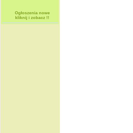
Ogłoszenia nowe
kliknij i zobacz !!