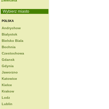
Zwierzeta
Wybierz miasto
POLSKA
Andrychow
Bialystok
Bielsko Biala
Bochnia
Czestochowa
Gdansk
Gdynia
Jaworzno
Katowice
Kielce
Krakow
Lodz
Lublin