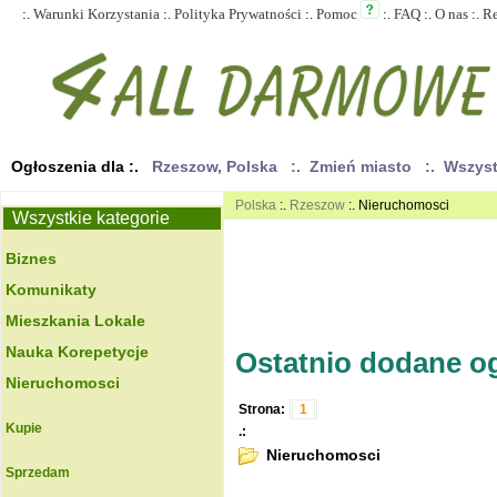
:.
Warunki Korzystania
:.
Polityka Prywatności
:.
Pomoc
:.
FAQ
:.
O nas
:.
R
Ogłoszenia dla :.
Rzeszow, Polska
:. Zmień miasto
:. Wszys
Polska
:.
Rzeszow
:. Nieruchomosci
Wszystkie kategorie
Biznes
Komunikaty
Mieszkania Lokale
Nauka Korepetycje
Ostatnio dodane ogł
Nieruchomosci
Strona:
1
Kupie
.:
Nieruchomosci
Sprzedam