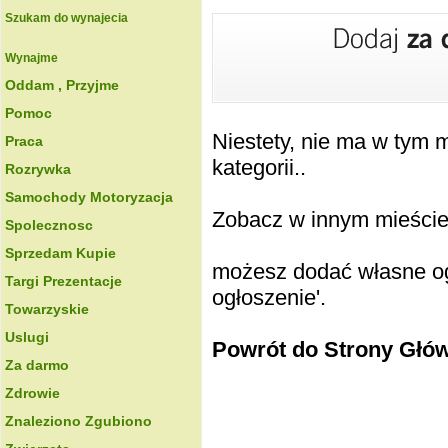
Szukam do wynajecia
Wynajme
Oddam , Przyjme
Pomoc
Niestety, nie ma w tym
Praca
kategorii..
Rozrywka
Samochody Motoryzacja
Zobacz w innym mieście k
Spolecznosc
Sprzedam Kupie
możesz dodać własne ogł
Targi Prezentacje
ogłoszenie'.
Towarzyskie
Uslugi
Powrót do Strony Głó
Za darmo
Zdrowie
Znaleziono Zgubiono