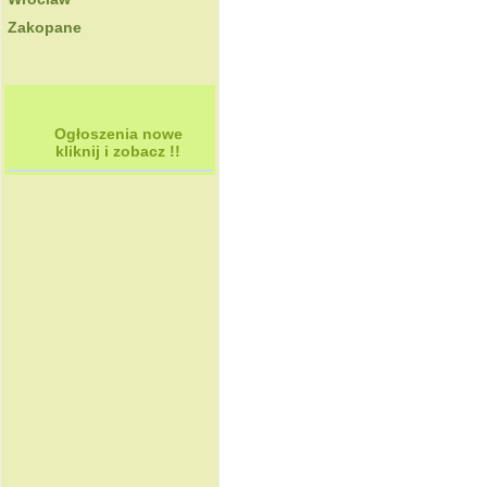
Zakopane
Ogłoszenia nowe
kliknij i zobacz !!