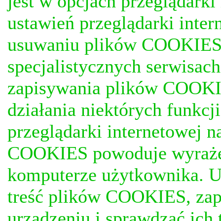
jest w opcjach przeglądark
ustawień przeglądarki inter
usuwaniu plików COOKIES, j
specjalistycznych serwisac
zapisywania plików COOKI
działania niektórych funkc
przeglądarki internetowej n
COOKIES powoduje wyrażen
komputerze użytkownika. U
treść plików COOKIES, za
urządzeniu i sprawdzać ich t