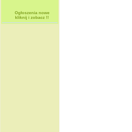
Ogłoszenia nowe
kliknij i zobacz !!