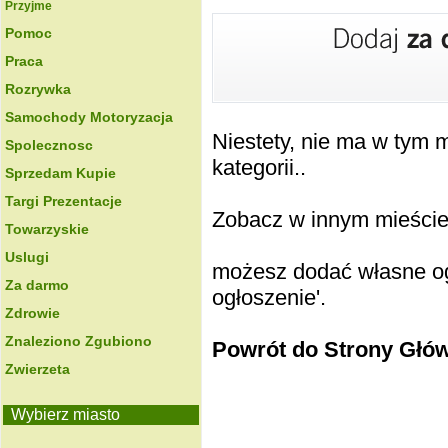
Przyjme
Pomoc
Praca
Rozrywka
Samochody Motoryzacja
Niestety, nie ma w tym
Spolecznosc
kategorii..
Sprzedam Kupie
Targi Prezentacje
Zobacz w innym mieście k
Towarzyskie
Uslugi
możesz dodać własne ogł
Za darmo
ogłoszenie'.
Zdrowie
Znaleziono Zgubiono
Powrót do Strony Głó
Zwierzeta
Wybierz miasto