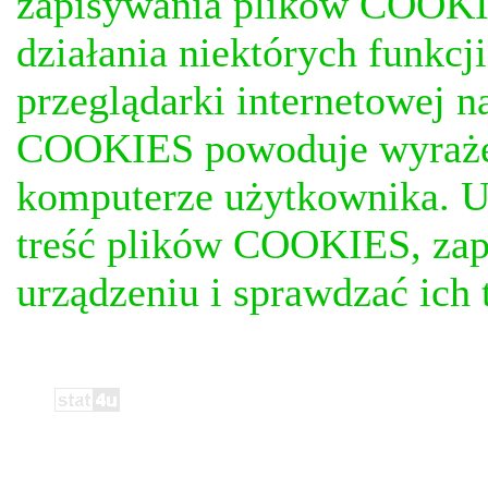
zapisywania plików COOKI
działania niektórych funkc
przeglądarki internetowej n
COOKIES powoduje wyrażen
komputerze użytkownika. U
treść plików COOKIES, za
urządzeniu i sprawdzać ich t