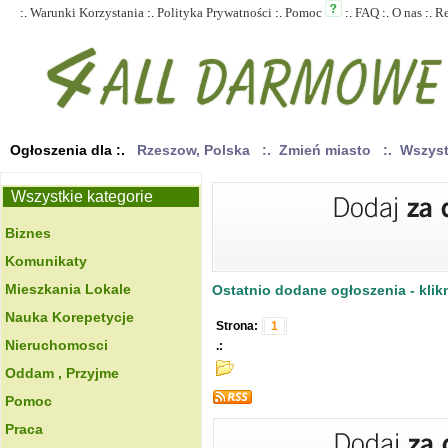
:.
Warunki Korzystania
:.
Polityka Prywatności
:.
Pomoc
:.
FAQ
:.
O nas
:.
R
Ogłoszenia dla :.
Rzeszow, Polska
:. Zmień miasto
:. Wszys
Wszystkie kategorie
Biznes
Komunikaty
Mieszkania Lokale
Ostatnio dodane ogłoszenia - klikn
Nauka Korepetycje
Strona:
1
Nieruchomosci
.:
Oddam , Przyjme
Pomoc
Praca