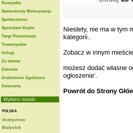
Rozrywka
Samochody Motoryzacja
Spolecznosc
Sprzedam Kupie
Niestety, nie ma w tym
kategorii..
Targi Prezentacje
Towarzyskie
Zobacz w innym mieście k
Uslugi
Za darmo
możesz dodać własne ogł
Zdrowie
ogłoszenie'.
Znaleziono Zgubiono
Zwierzeta
Powrót do Strony Głó
Wybierz miasto
POLSKA
Andrychow
Bialystok