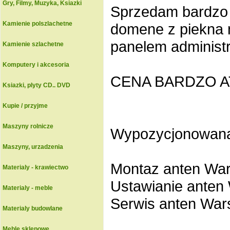
Gry, Filmy, Muzyka, Ksiazki
Sprzedam bardzo 
Kamienie polszlachetne
domene z piekna 
panelem administ
Kamienie szlachetne
Komputery i akcesoria
CENA BARDZO AT
Ksiazki, plyty CD.. DVD
Kupie / przyjme
Maszyny rolnicze
Wypozycjonowana 
Maszyny, urzadzenia
Montaz anten Wa
Materialy - krawiectwo
Ustawianie anten
Materialy - meble
Serwis anten Wa
Materialy budowlane
Meble sklepowe