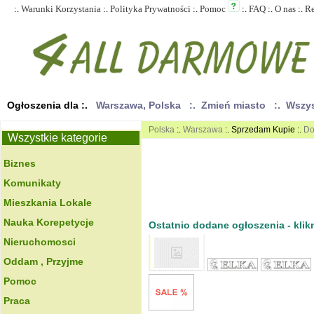
:.
Warunki Korzystania
:.
Polityka Prywatności
:.
Pomoc
:.
FAQ
:.
O nas
:.
R
Ogłoszenia dla :.
Warszawa, Polska
:. Zmień miasto
:. Wszy
Polska
:.
Warszawa
:. Sprzedam Kupie :.
Do
Wszystkie kategorie
Biznes
Komunikaty
Mieszkania Lokale
Nauka Korepetycje
Ostatnio dodane ogłoszenia - klikn
Nieruchomosci
Oddam , Przyjme
Pomoc
Praca