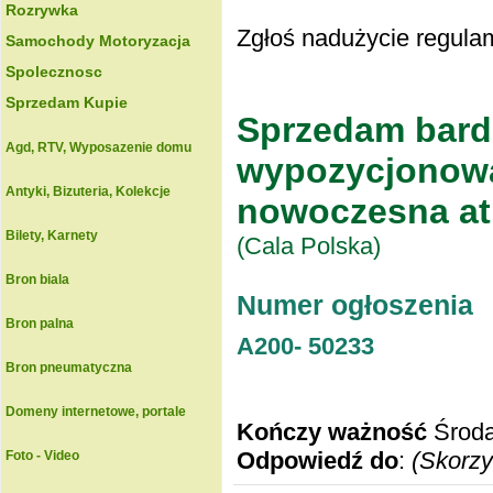
Rozrywka
Zgłoś nadużycie regulam
Samochody Motoryzacja
Spolecznosc
Sprzedam Kupie
Sprzedam bardz
Agd, RTV, Wyposazenie domu
wypozycjonowa
Antyki, Bizuteria, Kolekcje
nowoczesna atr
Bilety, Karnety
(Cala Polska)
Bron biala
Numer ogłoszenia
Bron palna
A200-
50233
Bron pneumatyczna
Domeny internetowe, portale
Kończy ważność
Środa
Odpowiedź do
:
(Skorzy
Foto - Video