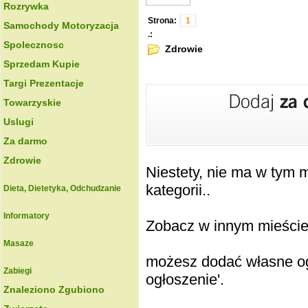
Rozrywka
Strona:
1
Samochody Motoryzacja
.:
Spolecznosc
Zdrowie
Sprzedam Kupie
Targi Prezentacje
Towarzyskie
Uslugi
Za darmo
Zdrowie
Niestety, nie ma w tym
kategorii..
Dieta, Dietetyka, Odchudzanie
Informatory
Zobacz w innym mieście k
Masaze
możesz dodać własne ogł
Zabiegi
ogłoszenie'.
Znaleziono Zgubiono