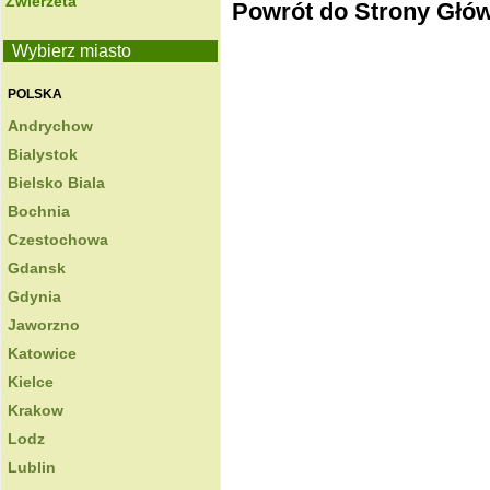
Zwierzeta
Powrót do Strony Głó
Wybierz miasto
POLSKA
Andrychow
Bialystok
Bielsko Biala
Bochnia
Czestochowa
Gdansk
Gdynia
Jaworzno
Katowice
Kielce
Krakow
Lodz
Lublin