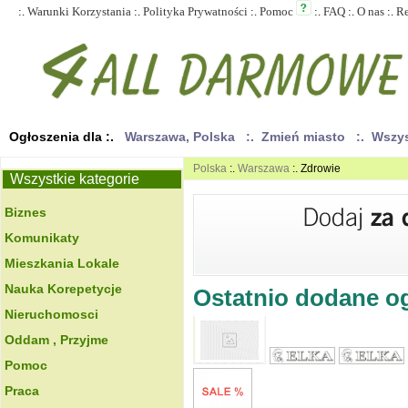
:.
Warunki Korzystania
:.
Polityka Prywatności
:.
Pomoc
:.
FAQ
:.
O nas
:.
R
Ogłoszenia dla :.
Warszawa, Polska
:. Zmień miasto
:. Wszy
Polska
:.
Warszawa
:. Zdrowie
Wszystkie kategorie
Biznes
Komunikaty
Mieszkania Lokale
Nauka Korepetycje
Ostatnio dodane ogł
Nieruchomosci
Oddam , Przyjme
Pomoc
Praca