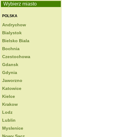
Wybierz miasto
POLSKA
Andrychow
Bialystok
Bielsko Biala
Bochnia
Czestochowa
Gdansk
Gdynia
Jaworzno
Katowice
Kielce
Krakow
Lodz
Lublin
Myslenice
Nowy Sacz