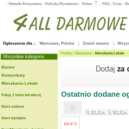
:.
Warunki Korzystania
:.
Polityka Prywatności
:.
Pomoc
:.
FAQ
:.
O nas
:.
R
Ogłoszenia dla :.
Warszawa, Polska
:. Zmień miasto
:. Wszy
Polska
:.
Warszawa
:. Mieszkania Lokale
Wszystkie kategorie
Biznes
Komunikaty
Mieszkania Lokale
Ostatnio dodane ogł
Pokoj, 2 lozka lub wiecej
Biura szukam
Biura wynajme