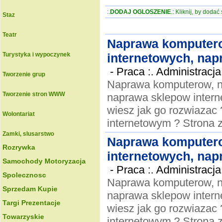
:.
DODAJ OGLOSZENIE
.: Kliknij, by doda
Staz
Teatr
Naprawa komputero
Turystyka i wypoczynek
internetowych, nap
-
Praca :. Administracja
Tworzenie grup
Naprawa komputerow, n
Tworzenie stron WWW
naprawa sklepow interne
wiesz jak go rozwiazac
Wolontariat
internetowym ? Strona 
Zamki, slusarstwo
Naprawa komputero
Rozrywka
internetowych, nap
Samochody Motoryzacja
-
Praca :. Administracja
Spolecznosc
Naprawa komputerow, n
Sprzedam Kupie
naprawa sklepow interne
Targi Prezentacje
wiesz jak go rozwiazac
Towarzyskie
internetowym ? Strona 