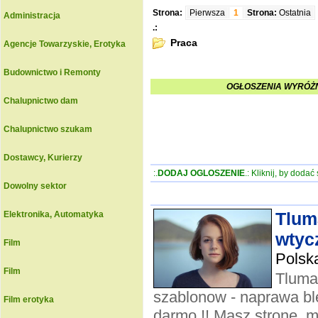
Strona:
Pierwsza
1
Strona:
Ostatnia
Administracja
.:
Praca
Agencje Towarzyskie, Erotyka
Budownictwo i Remonty
OGŁOSZENIA WYRÓŻN
Chalupnictwo dam
Chalupnictwo szukam
Dostawcy, Kurierzy
:.
DODAJ OGLOSZENIE
.: Kliknij, by doda
Dowolny sektor
Tlum
Elektronika, Automatyka
wtyc
Film
Polsk
Film
Tluma
szablonow - naprawa ble
Film erotyka
darmo !! Masz strone, m