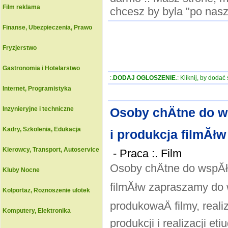
Film reklama
chcesz by byla "po nas
Finanse, Ubezpieczenia, Prawo
Fryzjerstwo
Gastronomia i Hotelarstwo
:.
DODAJ OGLOSZENIE
.: Kliknij, by doda
Internet, Programistyka
Inzynieryjne i techniczne
Osoby chÄtne do ws
Kadry, Szkolenia, Edukacja
i produkcja filmĂł
Kierowcy, Transport, Autoservice
-
Praca :. Film
Osoby chÄtne do wspĂłĹ
Kluby Nocne
filmĂłw zapraszamy do 
Kolportaz, Roznoszenie ulotek
produkowaÄ filmy, real
Komputery, Elektronika
produkcji i realizacji eti