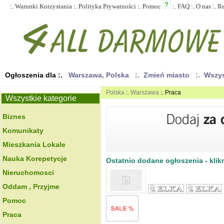
:.
Warunki Korzystania
:.
Polityka Prywatności
:.
Pomoc
:.
FAQ
:.
O nas
:.
R
Ogłoszenia dla :.
Warszawa, Polska
:. Zmień miasto
:. Wszy
Polska
:.
Warszawa
:. Praca
Wszystkie kategorie
Biznes
Komunikaty
Mieszkania Lokale
Nauka Korepetycje
Ostatnio dodane ogłoszenia - klikn
Nieruchomosci
Oddam , Przyjme
Pomoc
Praca