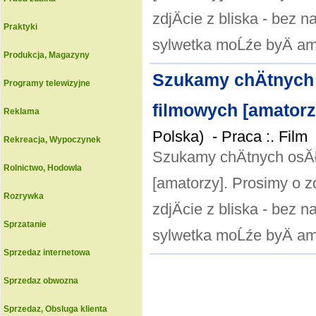
zdjÄcie z bliska - bez n
Praktyki
sylwetka moĹźe byÄ ama
Produkcja, Magazyny
Szukamy chÄtnych 
Programy telewizyjne
filmowych [amatorzy
Reklama
Polska) -
Praca :. Film
Rekreacja, Wypoczynek
Szukamy chÄtnych osĂłb
Rolnictwo, Hodowla
[amatorzy]. Prosimy o z
Rozrywka
zdjÄcie z bliska - bez n
Sprzatanie
sylwetka moĹźe byÄ ama
Sprzedaz internetowa
Sprzedaz obwozna
Sprzedaz, Obsluga klienta