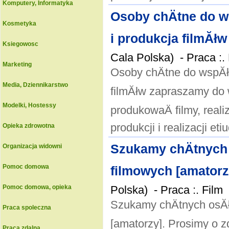
Komputery, Informatyka
Osoby chÄtne do ws
Kosmetyka
i produkcja filmĂł
Ksiegowosc
Cala Polska) -
Praca :.
Marketing
Osoby chÄtne do wspĂłĹ
Media, Dziennikarstwo
filmĂłw zapraszamy do 
Modelki, Hostessy
produkowaÄ filmy, real
produkcji i realizacji eti
Opieka zdrowotna
Szukamy chÄtnych 
Organizacja widowni
Pomoc domowa
filmowych [amatorzy
Pomoc domowa, opieka
Polska) -
Praca :. Film
Szukamy chÄtnych osĂłb
Praca spoleczna
[amatorzy]. Prosimy o z
Praca zdalna