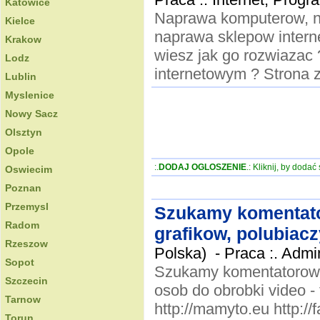
Katowice
Naprawa komputerow, n
Kielce
naprawa sklepow interne
Krakow
wiesz jak go rozwiazac
Lodz
internetowym ? Strona 
Lublin
Myslenice
Nowy Sacz
Olsztyn
Opole
:.
DODAJ OGLOSZENIE
.: Kliknij, by doda
Oswiecim
Poznan
Przemysl
Szukamy komentato
Radom
grafikow, polubiacz
Rzeszow
Polska) -
Praca :. Admi
Sopot
Szukamy komentatorow, 
Szczecin
osob do obrobki vide
Tarnow
http://mamyto.eu http:
Torun