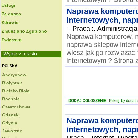
Uslugi
Naprawa komputero
Za darmo
internetowych, nap
Zdrowie
-
Praca :. Administracja
Znaleziono Zgubiono
Naprawa komputerow, n
Zwierzeta
naprawa sklepow interne
wiesz jak go rozwiazac
Wybierz miasto
internetowym ? Strona 
POLSKA
Andrychow
Bialystok
Bielsko Biala
Bochnia
:.
DODAJ OGLOSZENIE
.: Kliknij, by doda
Czestochowa
Gdansk
Naprawa komputero
Gdynia
internetowych, nap
Jaworzno
Praca :. Internet, Progr