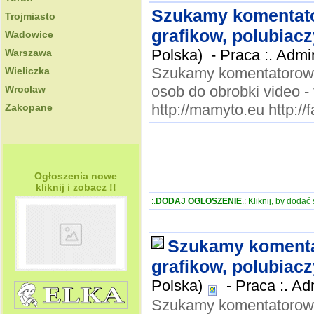
Szukamy komentato
Trojmiasto
grafikow, polubiacz
Wadowice
Polska) -
Praca :. Admi
Warszawa
Szukamy komentatorow, 
Wieliczka
osob do obrobki vide
Wroclaw
http://mamyto.eu http:
Zakopane
Ogłoszenia nowe
kliknij i zobacz !!
:.
DODAJ OGLOSZENIE
.: Kliknij, by doda
Szukamy komenta
grafikow, polubiacz
Polska)
-
Praca :. Ad
Szukamy komentatorow, 