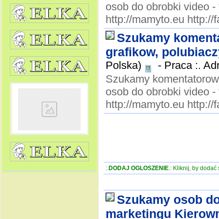
osob do obrobki vide
http://mamyto.eu http:
Szukamy komenta
grafikow, polubiacz
Polska)
-
Praca :. Ad
Szukamy komentatorow, 
osob do obrobki vide
http://mamyto.eu http:
:.
DODAJ OGLOSZENIE
.: Kliknij, by doda
Szukamy osob do 
marketingu Kierown