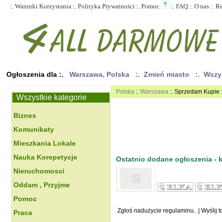
:.
Warunki Korzystania
:.
Polityka Prywatności
:.
Pomoc
:.
FAQ
:.
O nas
:.
R
Ogłoszenia dla :.
Warszawa, Polska
:. Zmień miasto
:. Wszy
Polska
:.
Warszawa
:. Sprzedam Kupie 
Wszystkie kategorie
Biznes
Komunikaty
Mieszkania Lokale
Nauka Korepetycje
Ostatnio dodane ogłoszenia - kl
Nieruchomosci
Oddam , Przyjme
Pomoc
Zgłoś nadużycie regulaminu..
|
Wyślij 
Praca