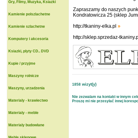
Gry, Filmy, Muzyka, Ksiazki
Zapraszamy do naszych punkto
Kamienie polszlachetne
Kondratowicza 25 (sklep Jum
http://tkaniny-elka.pl
»
Kamienie szlachetne
http://sklep.sprzedaz-tkaniny.p
Komputery i akcesoria
Ksiazki, plyty CD.. DVD
Kupie / przyjme
Maszyny rolnicze
wizyt(y)
1858
Maszyny, urzadzenia
Nie zezwalam na kontakt w innym celu 
Materialy - krawiectwo
Proszę mi nie przesyłać innej korespon
Materialy - meble
Materialy budowlane
Meble sklepowe