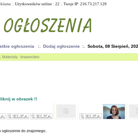
eklama
:. Użytkowników online : 22 :. Twoje IP: 216.73.217.129
stkie ogłoszenia
:. Dodaj ogłoszenie :.
Sobota, 08 Sierpień, 20
:.
Materialy - krawiectwo
iknij w obrazek !!
to ogłoszenie do znajomego..