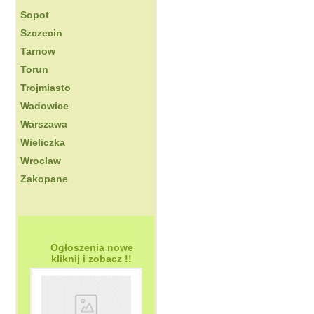
Sopot
Szczecin
Tarnow
Torun
Trojmiasto
Wadowice
Warszawa
Wieliczka
Wroclaw
Zakopane
Ogłoszenia nowe
kliknij i zobacz !!