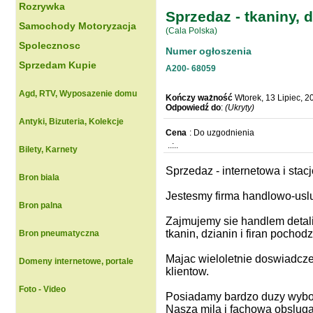
Rozrywka
Sprzedaz - tkaniny, 
Samochody Motoryzacja
(Cala Polska)
Spolecznosc
Numer ogłoszenia
Sprzedam Kupie
A200-
68059
Agd, RTV, Wyposazenie domu
Kończy ważność
Wtorek, 13 Lipiec, 
Odpowiedź do
:
(Ukryty)
Antyki, Bizuteria, Kolekcje
Cena
: Do uzgodnienia
..:..
Bilety, Karnety
Sprzedaz - internetowa i stacj
Bron biala
Jestesmy firma handlowo-uslu
Bron palna
Zajmujemy sie handlem detali
tkanin, dzianin i firan pocho
Bron pneumatyczna
Majac wieloletnie doswiadczen
Domeny internetowe, portale
klientow.
Foto - Video
Posiadamy bardzo duzy wybor
Nasza mila i fachowa obslug