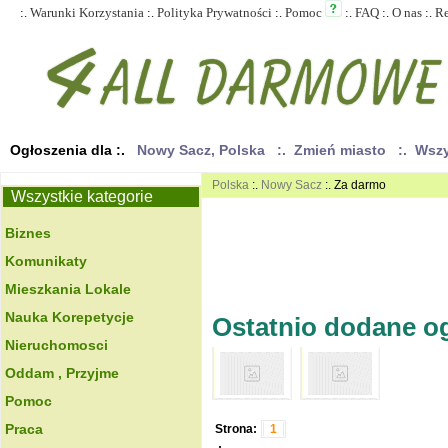
:.
Warunki Korzystania
:.
Polityka Prywatności
:.
Pomoc
:.
FAQ
:.
O nas
:.
R
Ogłoszenia dla :.
Nowy Sacz, Polska
:. Zmień miasto
:. Wsz
Polska
:.
Nowy Sacz
:. Za darmo
Wszystkie kategorie
Biznes
Komunikaty
Mieszkania Lokale
Nauka Korepetycje
Ostatnio dodane ogł
Nieruchomosci
Oddam , Przyjme
Pomoc
Praca
Strona:
1