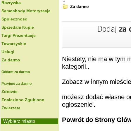
.:
Rozrywka
Za darmo
Samochody Motoryzacja
Spolecznosc
Sprzedam Kupie
Targi Prezentacje
Towarzyskie
Uslugi
Niestety, nie ma w tym
Za darmo
kategorii..
Oddam za darmo
Zobacz w innym mieście k
Przyjme za darmo
Zdrowie
możesz dodać własne ogł
Znaleziono Zgubiono
ogłoszenie'.
Zwierzeta
Powrót do Strony Głó
Wybierz miasto