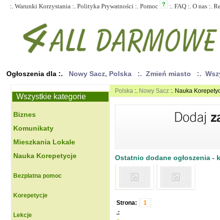
:.
Warunki Korzystania
:.
Polityka Prywatności
:.
Pomoc
:.
FAQ
:.
O nas
:.
R
Ogłoszenia dla :.
Nowy Sacz, Polska
:. Zmień miasto
:. Wsz
Polska
:.
Nowy Sacz
:. Nauka Korepety
Wszystkie kategorie
Biznes
Komunikaty
Mieszkania Lokale
Nauka Korepetycje
Ostatnio dodane ogłoszenia - kl
Bezplatna pomoc
Korepetycje
Strona:
1
.:
Lekcje