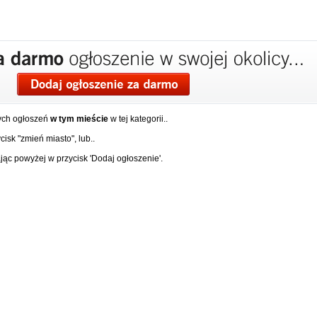
ych ogłoszeń
w tym mieście
w tej kategorii..
isk "zmień miasto", lub..
ąc powyżej w przycisk 'Dodaj ogłoszenie'.