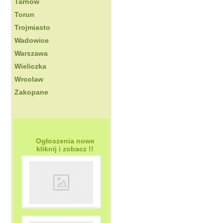
Tarnow
Torun
Trojmiasto
Wadowice
Warszawa
Wieliczka
Wroclaw
Zakopane
Ogłoszenia nowe
kliknij i zobacz !!