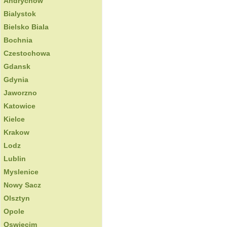
Andrychow
Bialystok
Bielsko Biala
Bochnia
Czestochowa
Gdansk
Gdynia
Jaworzno
Katowice
Kielce
Krakow
Lodz
Lublin
Myslenice
Nowy Sacz
Olsztyn
Opole
Oswiecim