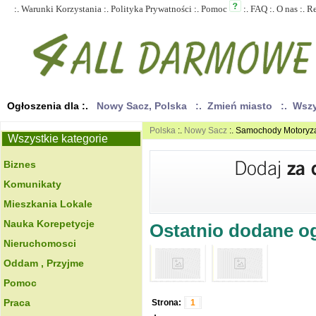
:.
Warunki Korzystania
:.
Polityka Prywatności
:.
Pomoc
:.
FAQ
:.
O nas
:.
R
Ogłoszenia dla :.
Nowy Sacz, Polska
:. Zmień miasto
:. Wsz
Polska
:.
Nowy Sacz
:. Samochody Motoryz
Wszystkie kategorie
Biznes
Komunikaty
Mieszkania Lokale
Nauka Korepetycje
Ostatnio dodane ogł
Nieruchomosci
Oddam , Przyjme
Pomoc
Praca
Strona:
1