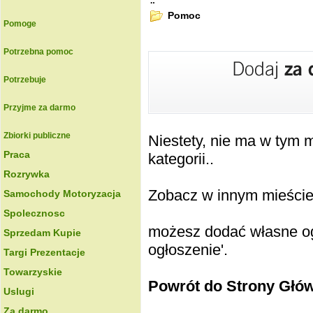
.:
Pomoc
Pomoge
Potrzebna pomoc
Potrzebuje
Przyjme za darmo
Zbiorki publiczne
Niestety, nie ma w tym
Praca
kategorii..
Rozrywka
Zobacz w innym mieście k
Samochody Motoryzacja
Spolecznosc
możesz dodać własne ogł
Sprzedam Kupie
ogłoszenie'.
Targi Prezentacje
Towarzyskie
Powrót do Strony Głó
Uslugi
Za darmo