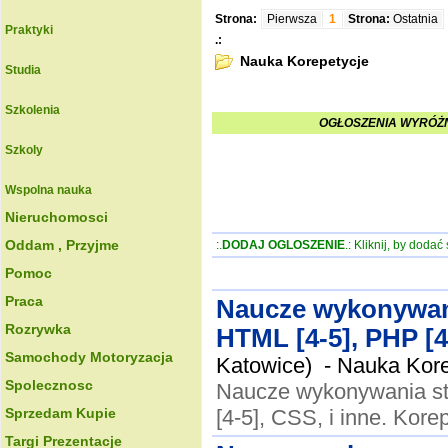
Strona:
Pierwsza
1
Strona:
Ostatnia
Praktyki
.:
Nauka Korepetycje
Studia
Szkolenia
OGŁOSZENIA WYRÓŻN
Szkoly
Wspolna nauka
Nieruchomosci
Oddam , Przyjme
:.
DODAJ OGLOSZENIE
.: Kliknij, by doda
Pomoc
Praca
Naucze wykonywan
Rozrywka
HTML [4-5], PHP [4-
Samochody Motoryzacja
Katowice) -
Nauka Kore
Spolecznosc
Naucze wykonywania st
Sprzedam Kupie
[4-5], CSS, i inne. Kore
Targi Prezentacje