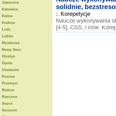
Jaworzno
solidnie, bezstres
Katowice
:. Korepetycje
Kielce
Naucze wykonywania st
Krakow
[4-5], CSS, i inne. Kore
Lodz
Lublin
Myslenice
Nowy Sacz
Olsztyn
Opole
Oswiecim
Poznan
Przemysl
Radom
Rzeszow
Sopot
Szczecin