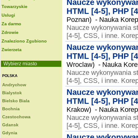
Naucze wykonywan
Towarzyskie
HTML [4-5], PHP [4-
Uslugi
Poznan) -
Nauka Korepe
Za darmo
Naucze wykonywania st
Zdrowie
[4-5], CSS, i inne. Kore
Znaleziono Zgubiono
Naucze wykonywan
Zwierzeta
HTML [4-5], PHP [4-
Wroclaw) -
Nauka Korep
Wybierz miasto
Naucze wykonywania st
POLSKA
[4-5], CSS, i inne. Kore
Andrychow
Naucze wykonywan
Bialystok
HTML [4-5], PHP [4-
Bielsko Biala
Krakow) -
Nauka Korepe
Bochnia
Naucze wykonywania st
Czestochowa
[4-5], CSS, i inne. Kore
Gdansk
Gdynia
Naucze wykonywan