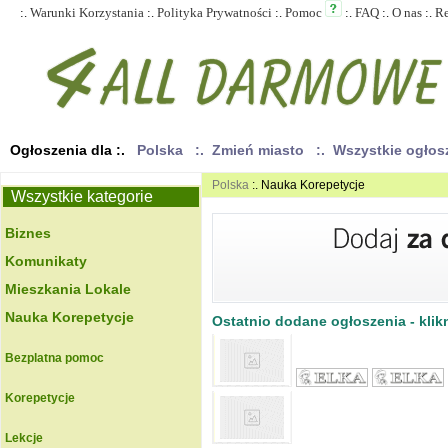
:.
Warunki Korzystania
:.
Polityka Prywatności
:.
Pomoc
:.
FAQ
:.
O nas
:.
R
Ogłoszenia dla :.
Polska
:. Zmień miasto
:. Wszystkie ogło
Polska
:. Nauka Korepetycje
Wszystkie kategorie
Biznes
Komunikaty
Mieszkania Lokale
Nauka Korepetycje
Ostatnio dodane ogłoszenia - klikn
Bezplatna pomoc
Korepetycje
Lekcje